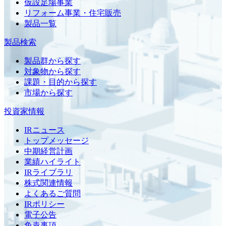
仮設足場事業
リフォーム事業・住宅販売
製品一覧
製品検索
製品群から探す
対象物から探す
課題・目的から探す
市場から探す
投資家情報
IRニュース
トップメッセージ
中期経営計画
業績ハイライト
IRライブラリ
株式関連情報
よくあるご質問
IRポリシー
電子公告
免責事項