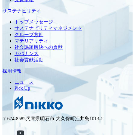
サステナビリティ
トップメッセージ
サステナビリティマネジメント
グループ方針
マテリアリティ
社会課題解決への貢献
ガバナンス
社会貢献活動
採用情報
ニュース
Pick Up
〒674-8585兵庫県明石市 大久保町江井島1013-1