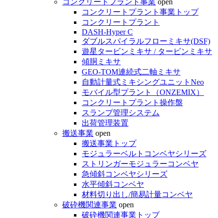
コンクリートプラント事業
open
コンクリートプラント事業トップ
コンクリートプラント
DASH-Hyper C
ダブルスパイラルフローミキサ(DSF)
遊星タービンミキサ / タービンミキサ
傾胴ミキサ
GEO-TOM連続式二軸ミキサ
自動計量式ミキシングユニットNeo
モバイル型プラント（ONZEMIX）
コンクリートプラント操作盤
スランプ管理システム
出荷管理装置
搬送事業
open
搬送事業トップ
モジュラーベルトコンベヤシリーズ
ストリンガーモジュラーコンベヤ
急傾斜コンベヤシリーズ
水平傾斜コンベヤ
材料切り出し/簡易計量コンベヤ
破砕機関連事業
open
破砕機関連事業トップ