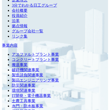
企業理念
3分でわかる日工グループ
会社概要
役員紹介
沿革
拠点情報
グループ会社一覧
リンク集
事業内容
アスファルトプラント事業
コンクリートプラント事業
搬送事業
破砕機関連事業
製造請負関連事業
製品エンジニアリング事業
防災関連事業
環境関連事業
IT開発・電子機器事業
土農工具事業
水門・防水板事業