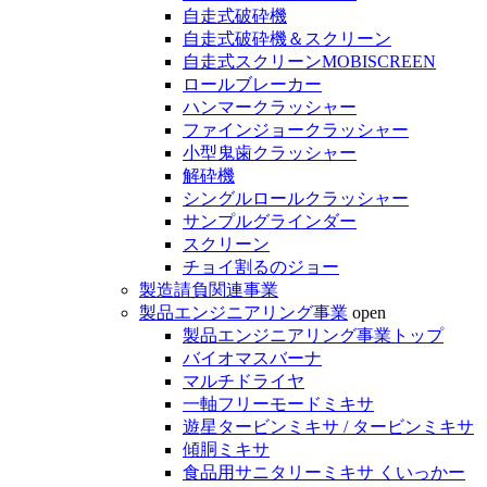
自走式破砕機
自走式破砕機＆スクリーン
自走式スクリーンMOBISCREEN
ロールブレーカー
ハンマークラッシャー
ファインジョークラッシャー
小型鬼歯クラッシャー
解砕機
シングルロールクラッシャー
サンプルグラインダー
スクリーン
チョイ割るのジョー
製造請負関連事業
製品エンジニアリング事業
open
製品エンジニアリング事業トップ
バイオマスバーナ
マルチドライヤ
一軸フリーモードミキサ
遊星タービンミキサ / タービンミキサ
傾胴ミキサ
食品用サニタリーミキサ くいっかー