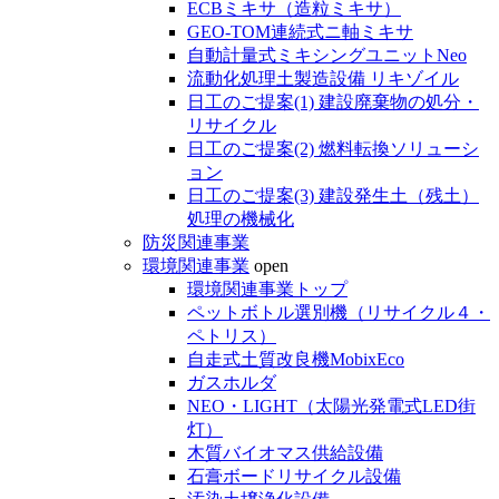
ECBミキサ（造粒ミキサ）
GEO-TOM連続式ニ軸ミキサ
自動計量式ミキシングユニットNeo
流動化処理土製造設備 リキゾイル
日工のご提案(1) 建設廃棄物の処分・
リサイクル
日工のご提案(2) 燃料転換ソリューシ
ョン
日工のご提案(3) 建設発生土（残土）
処理の機械化
防災関連事業
環境関連事業
open
環境関連事業トップ
ペットボトル選別機（リサイクル４・
ペトリス）
自走式土質改良機MobixEco
ガスホルダ
NEO・LIGHT（太陽光発電式LED街
灯）
木質バイオマス供給設備
石膏ボードリサイクル設備