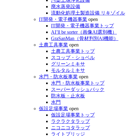
汚染土壌浄化設備
廃水蒸発設備
流動化処理土製造設備 リキゾイル
IT開発・電子機器事業
open
IT開発・電子機器事業トップ
AI’ll be sorter（画像AI選別機）
GraSanMan（骨材判別AI機能）
土農工具事業
open
土農工具事業トップ
スコップ・ショベル
グリーンミキサ
モルタルミキサ
水門・防水板事業
open
水門・防水板事業トップ
スーパーダッシュバック
防水板・止水板
水門
仮設足場事業
open
仮設足場事業トップ
ラクラクタラップ
ニコニコタラップ
ライトブリッジ