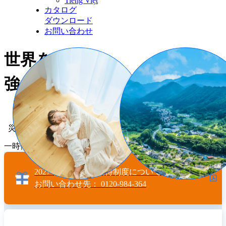
Tiếng Việt
カタログ
ダウンロード
お問い合わせ
世界を、
強くやさしい街に。
災害に強い暮らしを支える
一時停止
2027年3月期
株主優待制度について
お問い合わせ先：
0120-984-364