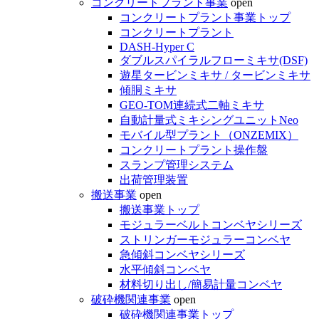
コンクリートプラント事業
open
コンクリートプラント事業トップ
コンクリートプラント
DASH-Hyper C
ダブルスパイラルフローミキサ(DSF)
遊星タービンミキサ / タービンミキサ
傾胴ミキサ
GEO-TOM連続式二軸ミキサ
自動計量式ミキシングユニットNeo
モバイル型プラント（ONZEMIX）
コンクリートプラント操作盤
スランプ管理システム
出荷管理装置
搬送事業
open
搬送事業トップ
モジュラーベルトコンベヤシリーズ
ストリンガーモジュラーコンベヤ
急傾斜コンベヤシリーズ
水平傾斜コンベヤ
材料切り出し/簡易計量コンベヤ
破砕機関連事業
open
破砕機関連事業トップ