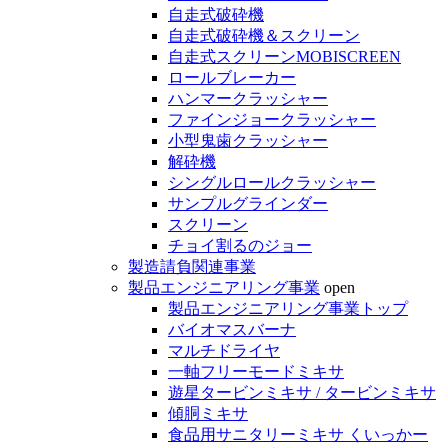
自走式破砕機
自走式破砕機＆スクリーン
自走式スクリーンMOBISCREEN
ロールブレーカー
ハンマークラッシャー
ファインジョークラッシャー
小型鬼歯クラッシャー
解砕機
シングルロールクラッシャー
サンプルグラインダー
スクリーン
チョイ割るのジョー
製造請負関連事業
製品エンジニアリング事業
open
製品エンジニアリング事業トップ
バイオマスバーナ
マルチドライヤ
一軸フリーモードミキサ
遊星タービンミキサ / タービンミキサ
傾胴ミキサ
食品用サニタリーミキサ くいっかー