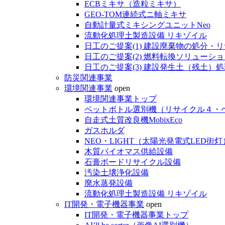
ECBミキサ（造粒ミキサ）
GEO-TOM連続式ニ軸ミキサ
自動計量式ミキシングユニットNeo
流動化処理土製造設備 リキゾイル
日工のご提案(1) 建設廃棄物の処分・
日工のご提案(2) 燃料転換ソリューショ
日工のご提案(3) 建設発生土（残土）
防災関連事業
環境関連事業
open
環境関連事業トップ
ペットボトル選別機（リサイクル４・
自走式土質改良機MobixEco
ガスホルダ
NEO・LIGHT（太陽光発電式LED街灯
木質バイオマス供給設備
石膏ボードリサイクル設備
汚染土壌浄化設備
廃水蒸発設備
流動化処理土製造設備 リキゾイル
IT開発・電子機器事業
open
IT開発・電子機器事業トップ