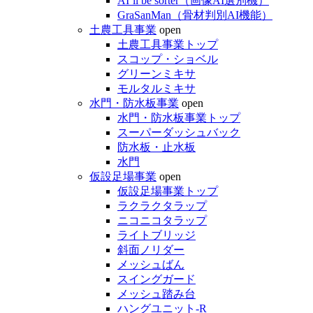
AI’ll be sorter（画像AI選別機）
GraSanMan（骨材判別AI機能）
土農工具事業
open
土農工具事業トップ
スコップ・ショベル
グリーンミキサ
モルタルミキサ
水門・防水板事業
open
水門・防水板事業トップ
スーパーダッシュバック
防水板・止水板
水門
仮設足場事業
open
仮設足場事業トップ
ラクラクタラップ
ニコニコタラップ
ライトブリッジ
斜面ノリダー
メッシュばん
スイングガード
メッシュ踏み台
ハングユニット-R