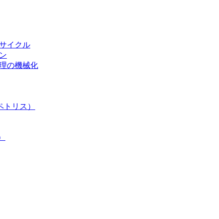
リサイクル
ン
処理の機械化
ペトリス）
）