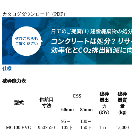
カタログダウンロード（PDF）
仕様
破砕能力表
破砕
破砕
CSS
供給口
機出
機質
型式
寸法
力
量
60mm
85mm
(kW)
(kg)
95～
130～
MC100iEVO
950×550
105ト
150ト
155
12,000