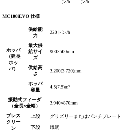
ン/h
ン/h
MC100iEVO 仕様
供給能
220トン/h
力
最大供
ホッパ
給サイ
900×500mm
（延長
ズ
ホッ
供給高
パ）
3,200(3,720)mm
さ
ホッパ
4.5(7.5)m³
容量
振動式フィーダ
3,940×870mm
（全長×全幅）
プレス
上段
グリズリーまたはパンチプレート
クリー
下段
織網
ン