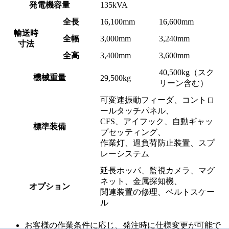
発電機容量
135kVA
全長
16,100mm
16,600mm
輸送時
全幅
3,000mm
3,240mm
寸法
全高
3,400mm
3,600mm
40,500kg（スク
機械重量
29,500kg
リーン含む）
可変速振動フィーダ、コントロ
ールタッチパネル、
CFS、アイフック、自動ギャッ
標準装備
プセッティング、
作業灯、過負荷防止装置、スプ
レーシステム
延長ホッパ、監視カメラ、マグ
ネット、金属探知機、
オプション
関連装置の修理、ベルトスケー
ル
お客様の作業条件に応じ、発注時に仕様変更が可能で