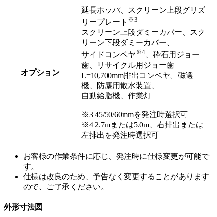
延長ホッパ、スクリーン上段グリズ
※3
リープレート
スクリーン上段ダミーカバー、スク
リーン下段ダミーカバー、
※4
サイドコンベヤ
、砕石用ジョー
歯、リサイクル用ジョー歯
オプション
L=10,700mm排出コンベヤ、磁選
機、防塵用散水装置、
自動給脂機、作業灯
※3 45/50/60mmを発注時選択可
※4 2.7mまたは5.0m、右排出または
左排出を発注時選択可
お客様の作業条件に応じ、発注時に仕様変更が可能で
す。
仕様は改良のため、予告なく変更することがあります
ので、ご了承ください。
外形寸法図