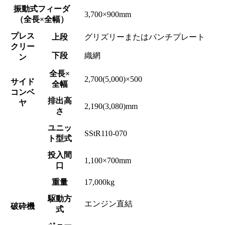
振動式フィーダ
3,700×900mm
（全長×全幅）
プレス
上段
グリズリーまたはパンチプレート
クリー
下段
織網
ン
全長×
2,700(5,000)×500
サイド
全幅
コンベ
排出高
ヤ
2,190(3,080)mm
さ
ユニッ
SStR110-070
ト型式
投入間
1,100×700mm
口
重量
17,000kg
駆動方
エンジン直結
破砕機
式