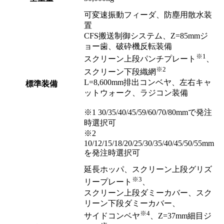
可変速振動フィーダ、防塵用散水装
置
CFS搬送制御システム、Z=85mmジ
ョー歯、破砕機反転装備
※1
スクリーン上段パンチプレート
、
※2
スクリーン下段織網
L=8,600mm排出コンベヤ、左右キャ
標準装備
ットウォーク、ラジコン装備
※1 30/35/40/45/59/60/70/80mmで発注
時選択可
※2
10/12/15/18/20/25/30/35/40/45/50/55mm
を発注時選択可
延長ホッパ、スクリーン上段グリズ
※3
リープレート
、
スクリーン上段ダミーカバー、スク
リーン下段ダミーカバー、
※4
サイドコンベヤ
、Z=37mm細目ジ