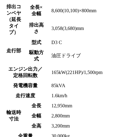
排出コ
全長×
8,600(10,100)×800mm
ンベヤ
全幅
（延長
排出高
タイ
3,058(3,680)mm
さ
プ）
型式
D3 C
走行部
駆動方
油圧ドライブ
式
エンジン出力／
165kW(221HP)/1,500rpm
定格回転数
発電機容量
85kVA
走行速度
1.6km/h
全長
12,950mm
輸送時
全幅
2,800mm
寸法
全高
3,200mm
全重量
30,000kg