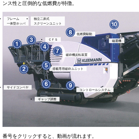
ンス性と圧倒的な低燃費が特徴。
フレーム
独立二床式
一体型ホッパ
スクリーンユニット
低燃費駆動
ＣＦＳ
磁選機
破砕機反転装置
搭載専用破砕ユニット
サイドコンベヤ
コントロールシステム
ギャップ調整
番号をクリックすると、動画が流れます。