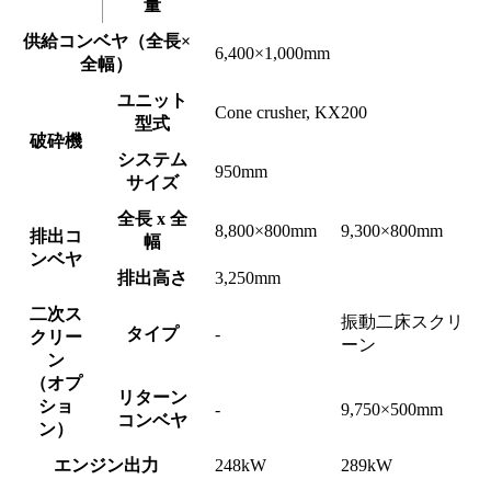
量
供給コンベヤ（全長×
6,400×1,000mm
全幅）
ユニット
Cone crusher, KX200
型式
破砕機
システム
950mm
サイズ
全長 x 全
8,800×800mm
9,300×800mm
排出コ
幅
ンベヤ
排出高さ
3,250mm
二次ス
振動二床スクリ
タイプ
-
クリー
ーン
ン
（オプ
リターン
ショ
-
9,750×500mm
コンベヤ
ン）
エンジン出力
248kW
289kW