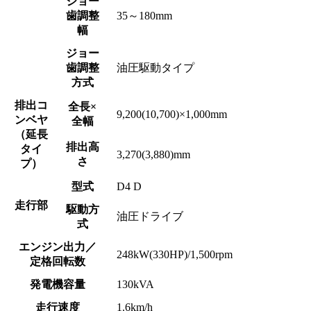
ジョー
歯調整
35～180mm
幅
ジョー
歯調整
油圧駆動タイプ
方式
排出コ
全長×
9,200(10,700)×1,000mm
ンベヤ
全幅
（延長
排出高
タイ
3,270(3,880)mm
さ
プ）
型式
D4 D
走行部
駆動方
油圧ドライブ
式
エンジン出力／
248kW(330HP)/1,500rpm
定格回転数
発電機容量
130kVA
走行速度
1.6km/h