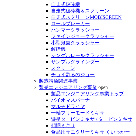
自走式破砕機
自走式破砕機＆スクリーン
自走式スクリーンMOBISCREEN
ロールブレーカー
ハンマークラッシャー
ファインジョークラッシャー
小型鬼歯クラッシャー
解砕機
シングルロールクラッシャー
サンプルグラインダー
スクリーン
チョイ割るのジョー
製造請負関連事業
製品エンジニアリング事業
open
製品エンジニアリング事業トップ
バイオマスバーナ
マルチドライヤ
一軸フリーモードミキサ
遊星タービンミキサ / タービンミキサ
傾胴ミキサ
食品用サニタリーミキサ くいっかー