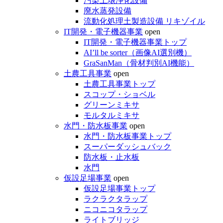
汚染土壌浄化設備
廃水蒸発設備
流動化処理土製造設備 リキゾイル
IT開発・電子機器事業
open
IT開発・電子機器事業トップ
AI’ll be sorter（画像AI選別機）
GraSanMan（骨材判別AI機能）
土農工具事業
open
土農工具事業トップ
スコップ・ショベル
グリーンミキサ
モルタルミキサ
水門・防水板事業
open
水門・防水板事業トップ
スーパーダッシュバック
防水板・止水板
水門
仮設足場事業
open
仮設足場事業トップ
ラクラクタラップ
ニコニコタラップ
ライトブリッジ