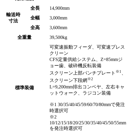
全長
14,900mm
輸送時
全幅
3,000mm
寸法
全高
3,600mm
全重量
39,500kg
可変速振動フィーダ、可変速プレス
クリーン
CFS定量供給システム、Z=85mmジ
ョー歯、破砕機反転装備
※1
スクリーン上部パンチプレート
、
※2
スクリーン下段網
L=9,200mm排出コンベヤ、左右キャ
標準装備
ットウォーク、ラジコン装備
※1 30/35/40/45/59/60/70/80mmで発注
時選択可
※2
10/12/15/18/20/25/30/35/40/45/50/55mm
を発注時選択可