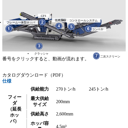
CFS
低燃費駆動
コントロールシステム
フレーム一体型ホッパ
コンベヤ
クラッシャ
二次スクリーン
番号をクリックすると、動画が流れます。
カタログダウンロード（PDF）
仕様
供給能力
270トン/h
245トン/h
フィー
最大供給
200mm
ダ
サイズ
（延長
供給高さ
2,600mm
ホッ
パ）
ホッパ容
4.5m³