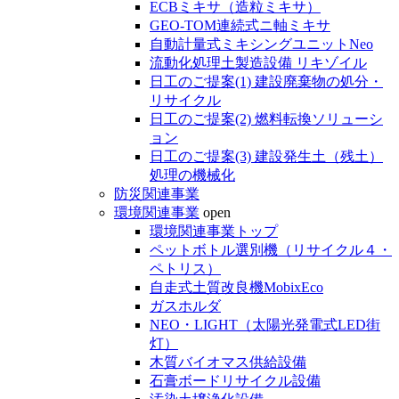
ECBミキサ（造粒ミキサ）
GEO-TOM連続式ニ軸ミキサ
自動計量式ミキシングユニットNeo
流動化処理土製造設備 リキゾイル
日工のご提案(1) 建設廃棄物の処分・
リサイクル
日工のご提案(2) 燃料転換ソリューシ
ョン
日工のご提案(3) 建設発生土（残土）
処理の機械化
防災関連事業
環境関連事業
open
環境関連事業トップ
ペットボトル選別機（リサイクル４・
ペトリス）
自走式土質改良機MobixEco
ガスホルダ
NEO・LIGHT（太陽光発電式LED街
灯）
木質バイオマス供給設備
石膏ボードリサイクル設備