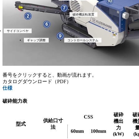
破砕機反転装置
サイドコンベヤ
ギャップ調整
コントロールシステム
番号をクリックすると、動画が流れます。
カタログダウンロード（PDF）
仕様
破砕能力表
破砕
破
CSS
供給口寸
機出
機
型式
法
力
60mm
100mm
(kW)
(k