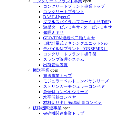
コンクリートプラント事業
open
コンクリートプラント事業トップ
コンクリートプラント
DASH-Hyper C
ダブルスパイラルフローミキサ(DSF)
遊星タービンミキサ / タービンミキサ
傾胴ミキサ
GEO-TOM連続式二軸ミキサ
自動計量式ミキシングユニットNeo
モバイル型プラント（ONZEMIX）
コンクリートプラント操作盤
スランプ管理システム
出荷管理装置
搬送事業
open
搬送事業トップ
モジュラーベルトコンベヤシリーズ
ストリンガーモジュラーコンベヤ
急傾斜コンベヤシリーズ
水平傾斜コンベヤ
材料切り出し/簡易計量コンベヤ
破砕機関連事業
open
破砕機関連事業トップ