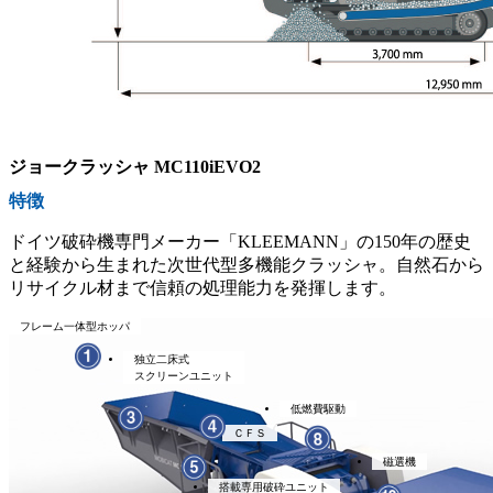
ジョークラッシャ MC110iEVO2
特徴
ドイツ破砕機専門メーカー「KLEEMANN」の150年の歴史
と経験から生まれた次世代型多機能クラッシャ。自然石から
リサイクル材まで信頼の処理能力を発揮します。
フレーム一体型ホッパ
独立二床式
スクリーンユニット
低燃費駆動
ＣＦＳ
磁選機
搭載専用破砕ユニット