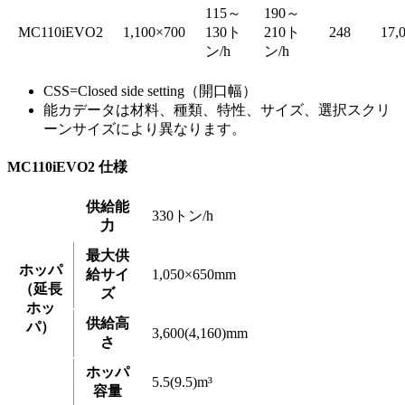
115～
190～
MC110iEVO2
1,100×700
130ト
210ト
248
17,
ン/h
ン/h
CSS=Closed side setting（開口幅）
能カデータは材料、種類、特性、サイズ、選択スクリ
ーンサイズにより異なります。
MC110iEVO2 仕様
供給能
330トン/h
力
最大供
ホッパ
給サイ
1,050×650mm
（延長
ズ
ホッ
供給高
パ）
3,600(4,160)mm
さ
ホッパ
5.5(9.5)m³
容量