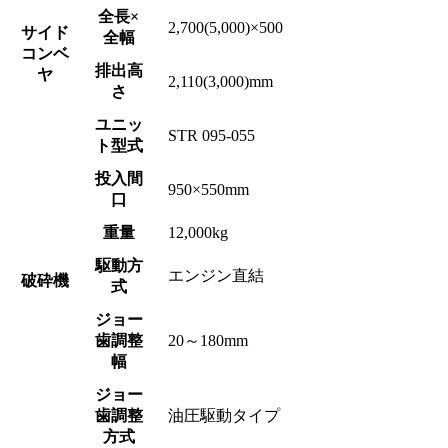
全長×
2,700(5,000)×500
サイド
全幅
コンベ
排出高
ヤ
2,110(3,000)mm
さ
ユニッ
STR 095-055
ト型式
投入間
950×550mm
口
重量
12,000kg
駆動方
エンジン直結
破砕機
式
ジョー
歯調整
20～180mm
幅
ジョー
歯調整
油圧駆動タイプ
方式