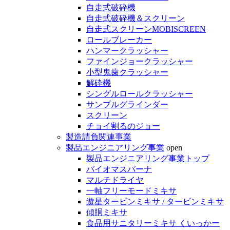
自走式破砕機
自走式破砕機＆スクリーン
自走式スクリーンMOBISCREEN
ロールブレーカー
ハンマークラッシャー
ファインジョークラッシャー
小型鬼歯クラッシャー
解砕機
シングルロールクラッシャー
サンプルグラインダー
スクリーン
チョイ割るのジョー
製造請負関連事業
製品エンジニアリング事業
open
製品エンジニアリング事業トップ
バイオマスバーナ
マルチドライヤ
一軸フリーモードミキサ
遊星タービンミキサ / タービンミキサ
傾胴ミキサ
食品用サニタリーミキサ くいっかー