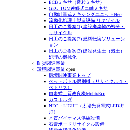
ECBミキサ（造粒ミキサ）
GEO-TOM連続式ニ軸ミキサ
自動計量式ミキシングユニットNeo
流動化処理土製造設備 リキゾイル
日工のご提案(1) 建設廃棄物の処分・
リサイクル
日工のご提案(2) 燃料転換ソリューシ
ョン
日工のご提案(3) 建設発生土（残土）
処理の機械化
防災関連事業
環境関連事業
open
環境関連事業トップ
ペットボトル選別機（リサイクル４・
ペトリス）
自走式土質改良機MobixEco
ガスホルダ
NEO・LIGHT（太陽光発電式LED街
灯）
木質バイオマス供給設備
石膏ボードリサイクル設備