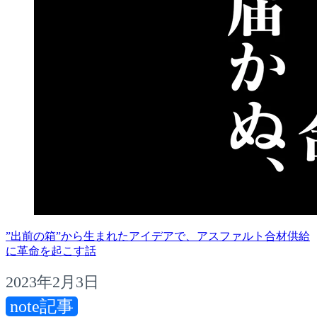
”出前の箱”から生まれたアイデアで、アスファルト合材供給
に革命を起こす話
2023年2月3日
note記事