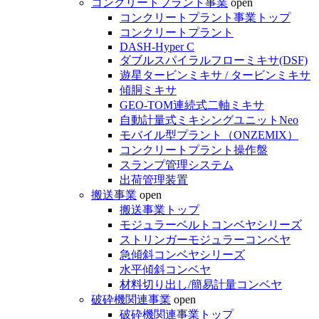
コンクリートプラント事業
open
コンクリートプラント事業トップ
コンクリートプラント
DASH-Hyper C
ダブルスパイラルフローミキサ(DSF)
遊星タービンミキサ / タービンミキサ
傾胴ミキサ
GEO-TOM連続式二軸ミキサ
自動計量式ミキシングユニットNeo
モバイル型プラント（ONZEMIX）
コンクリートプラント操作盤
スランプ管理システム
出荷管理装置
搬送事業
open
搬送事業トップ
モジュラーベルトコンベヤシリーズ
ストリンガーモジュラーコンベヤ
急傾斜コンベヤシリーズ
水平傾斜コンベヤ
材料切り出し/簡易計量コンベヤ
破砕機関連事業
open
破砕機関連事業トップ