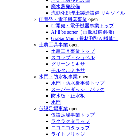
汚染土壌浄化設備
廃水蒸発設備
流動化処理土製造設備 リキゾイル
IT開発・電子機器事業
open
IT開発・電子機器事業トップ
AI’ll be sorter（画像AI選別機）
GraSanMan（骨材判別AI機能）
土農工具事業
open
土農工具事業トップ
スコップ・ショベル
グリーンミキサ
モルタルミキサ
水門・防水板事業
open
水門・防水板事業トップ
スーパーダッシュバック
防水板・止水板
水門
仮設足場事業
open
仮設足場事業トップ
ラクラクタラップ
ニコニコタラップ
ライトブリッジ