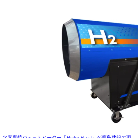
水素専焼ジェットヒーター「Hydro H
eat」が鹿島建設の現