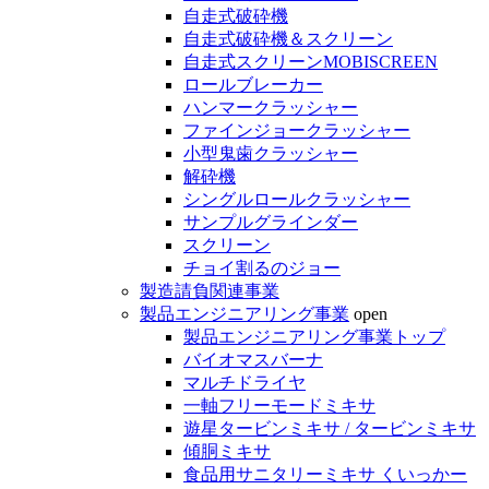
自走式破砕機
自走式破砕機＆スクリーン
自走式スクリーンMOBISCREEN
ロールブレーカー
ハンマークラッシャー
ファインジョークラッシャー
小型鬼歯クラッシャー
解砕機
シングルロールクラッシャー
サンプルグラインダー
スクリーン
チョイ割るのジョー
製造請負関連事業
製品エンジニアリング事業
open
製品エンジニアリング事業トップ
バイオマスバーナ
マルチドライヤ
一軸フリーモードミキサ
遊星タービンミキサ / タービンミキサ
傾胴ミキサ
食品用サニタリーミキサ くいっかー