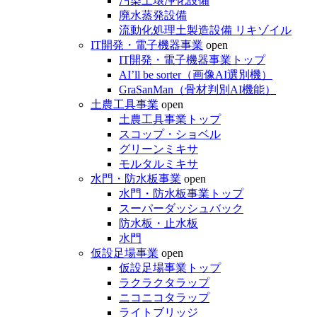
汚染土壌浄化設備
廃水蒸発設備
流動化処理土製造設備 リキゾイル
IT開発・電子機器事業
open
IT開発・電子機器事業トップ
AI’ll be sorter（画像AI選別機）
GraSanMan（骨材判別AI機能）
土農工具事業
open
土農工具事業トップ
スコップ・ショベル
グリーンミキサ
モルタルミキサ
水門・防水板事業
open
水門・防水板事業トップ
スーパーダッシュバック
防水板・止水板
水門
仮設足場事業
open
仮設足場事業トップ
ラクラクタラップ
ニコニコタラップ
ライトブリッジ