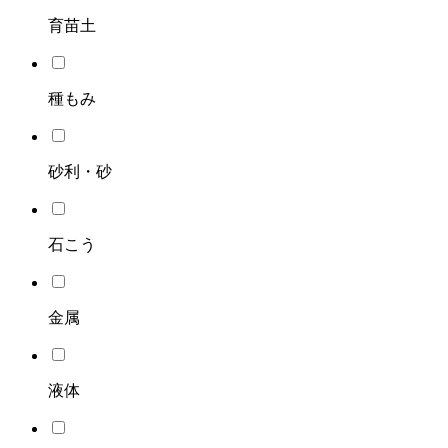
育苗土
種もみ
砂利・砂
石こう
金属
液体