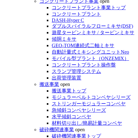
コンクリートプラント事業
open
コンクリートプラント事業トップ
コンクリートプラント
DASH-Hyper C
ダブルスパイラルフローミキサ(DSF)
遊星タービンミキサ / タービンミキサ
傾胴ミキサ
GEO-TOM連続式二軸ミキサ
自動計量式ミキシングユニットNeo
モバイル型プラント（ONZEMIX）
コンクリートプラント操作盤
スランプ管理システム
出荷管理装置
搬送事業
open
搬送事業トップ
モジュラーベルトコンベヤシリーズ
ストリンガーモジュラーコンベヤ
急傾斜コンベヤシリーズ
水平傾斜コンベヤ
材料切り出し/簡易計量コンベヤ
破砕機関連事業
open
破砕機関連事業トップ