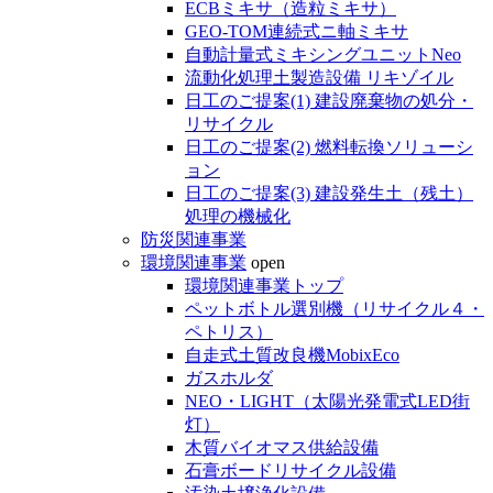
ECBミキサ（造粒ミキサ）
GEO-TOM連続式ニ軸ミキサ
自動計量式ミキシングユニットNeo
流動化処理土製造設備 リキゾイル
日工のご提案(1) 建設廃棄物の処分・
リサイクル
日工のご提案(2) 燃料転換ソリューシ
ョン
日工のご提案(3) 建設発生土（残土）
処理の機械化
防災関連事業
環境関連事業
open
環境関連事業トップ
ペットボトル選別機（リサイクル４・
ペトリス）
自走式土質改良機MobixEco
ガスホルダ
NEO・LIGHT（太陽光発電式LED街
灯）
木質バイオマス供給設備
石膏ボードリサイクル設備