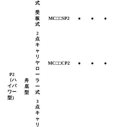
式
受
板
MC□□SP2
●
●
●
式
2
点
キ
ャ
リ
ヤ
MC□□CP2
●
●
●
ロ
P2
ー
（ハ
舟
ラ
イパ
底
ー
ワー
型
式
型）
3
点
キ
ャ
リ