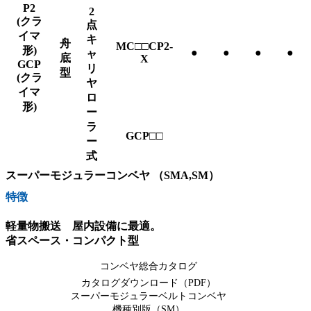
P2
2
(クラ
点
イマ
キ
舟
MC□□CP2-
形)
●
●
●
●
ャ
底
X
GCP
リ
型
(クラ
ヤ
イマ
ロ
形)
ー
ラ
GCP□□
ー
式
スーパーモジュラーコンベヤ （SMA,SM）
特徴
軽量物搬送 屋内設備に最適。
省スペース・コンパクト型
コンベヤ総合カタログ
カタログダウンロード（PDF）
スーパーモジュラーベルトコンベヤ
機種別版（SM）