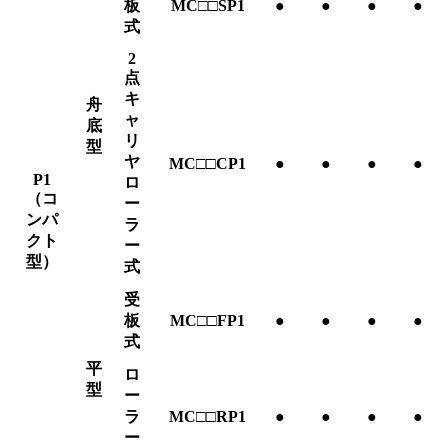
板
MC□□SP1
●
●
●
●
式
2
点
キ
舟
ャ
底
リ
型
ヤ
MC□□CP1
●
●
●
●
P1
ロ
（コ
ー
ンパ
ラ
クト
ー
型）
式
受
板
MC□□FP1
●
●
●
●
式
平
ロ
型
ー
ラ
MC□□RP1
●
●
●
●
ー