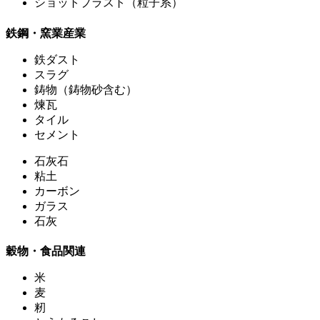
ショットプラスト（粒子系）
鉄鋼・窯業産業
鉄ダスト
スラグ
鋳物（鋳物砂含む）
煉瓦
タイル
セメント
石灰石
粘土
カーボン
ガラス
石灰
穀物・食品関連
米
麦
籾