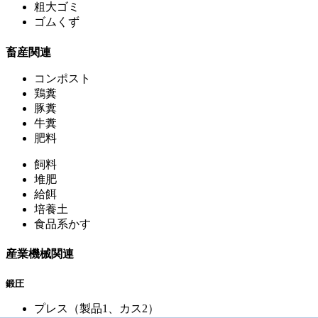
粗大ゴミ
ゴムくず
畜産関連
コンポスト
鶏糞
豚糞
牛糞
肥料
飼料
堆肥
給餌
培養土
食品系かす
産業機械関連
鍛圧
プレス（製品1、カス2）