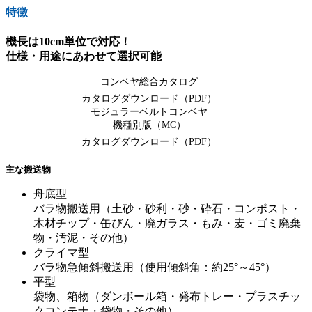
特徴
機長は10cm単位で対応！
仕様・用途にあわせて選択可能
コンベヤ総合カタログ
カタログダウンロード（PDF）
モジュラーベルトコンベヤ
機種別版（MC）
カタログダウンロード（PDF）
主な搬送物
舟底型
バラ物搬送用（土砂・砂利・砂・砕石・コンポスト・
木材チップ・缶びん・廃ガラス・もみ・麦・ゴミ廃棄
物・汚泥・その他）
クライマ型
バラ物急傾斜搬送用（使用傾斜角：約25°～45°）
平型
袋物、箱物（ダンボール箱・発布トレー・プラスチッ
クコンテナ・袋物・その他）