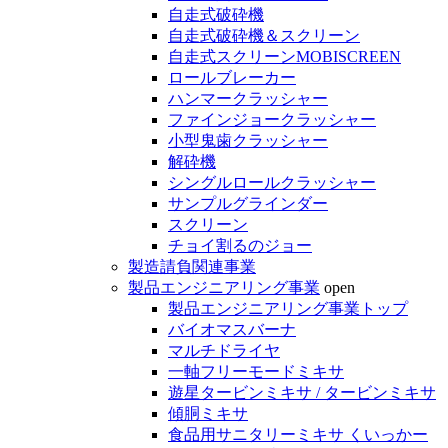
自走式破砕機
自走式破砕機＆スクリーン
自走式スクリーンMOBISCREEN
ロールブレーカー
ハンマークラッシャー
ファインジョークラッシャー
小型鬼歯クラッシャー
解砕機
シングルロールクラッシャー
サンプルグラインダー
スクリーン
チョイ割るのジョー
製造請負関連事業
製品エンジニアリング事業
open
製品エンジニアリング事業トップ
バイオマスバーナ
マルチドライヤ
一軸フリーモードミキサ
遊星タービンミキサ / タービンミキサ
傾胴ミキサ
食品用サニタリーミキサ くいっかー