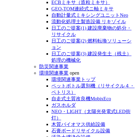
ECBミキサ（造粒ミキサ）
GEO-TOM連続式ニ軸ミキサ
自動計量式ミキシングユニットNeo
流動化処理土製造設備 リキゾイル
日工のご提案(1) 建設廃棄物の処分・
リサイクル
日工のご提案(2) 燃料転換ソリューシ
ョン
日工のご提案(3) 建設発生土（残土）
処理の機械化
防災関連事業
環境関連事業
open
環境関連事業トップ
ペットボトル選別機（リサイクル４・
ペトリス）
自走式土質改良機MobixEco
ガスホルダ
NEO・LIGHT（太陽光発電式LED街
灯）
木質バイオマス供給設備
石膏ボードリサイクル設備