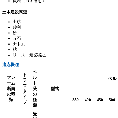
貝殻（カキ含む）
土木建設関連
土砂
砂利
砂
砕石
ナトム
粘土
リース・遺跡発掘
適応機種
ベ
ト
フレ
ル
ベル
ラ
ーム
ト
フ
断面
受
型式
タ
の種
の
イ
類
種
350
400
450
500
プ
類
受