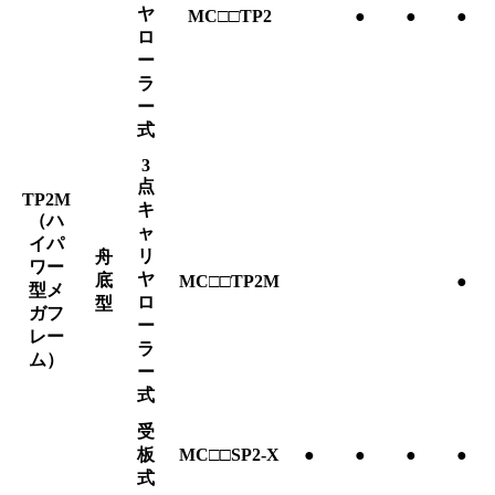
ヤ
MC□□TP2
●
●
●
ロ
ー
ラ
ー
式
3
点
TP2M
キ
（ハ
ャ
イパ
リ
舟
ワー
ヤ
底
MC□□TP2M
●
型メ
ロ
型
ガフ
ー
レー
ラ
ム）
ー
式
受
板
MC□□SP2-X
●
●
●
●
式