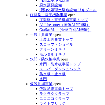
汚染土壌浄化設備
廃水蒸発設備
流動化処理土製造設備 リキゾイル
IT開発・電子機器事業
open
IT開発・電子機器事業トップ
AI’ll be sorter（画像AI選別機）
GraSanMan（骨材判別AI機能）
土農工具事業
open
土農工具事業トップ
スコップ・ショベル
グリーンミキサ
モルタルミキサ
水門・防水板事業
open
水門・防水板事業トップ
スーパーダッシュバック
防水板・止水板
水門
仮設足場事業
open
仮設足場事業トップ
ラクラクタラップ
ニコニコタラップ
ライトブリッジ