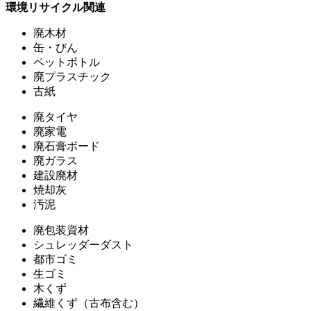
環境リサイクル関連
廃木材
缶・びん
ペットボトル
廃プラスチック
古紙
廃タイヤ
廃家電
廃石膏ボード
廃ガラス
建設廃材
焼却灰
汚泥
廃包装資材
シュレッダーダスト
都市ゴミ
生ゴミ
木くず
繊維くず（古布含む）