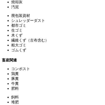
焼却灰
汚泥
廃包装資材
シュレッダーダスト
都市ゴミ
生ゴミ
木くず
繊維くず（古布含む）
粗大ゴミ
ゴムくず
畜産関連
コンポスト
鶏糞
豚糞
牛糞
肥料
飼料
堆肥