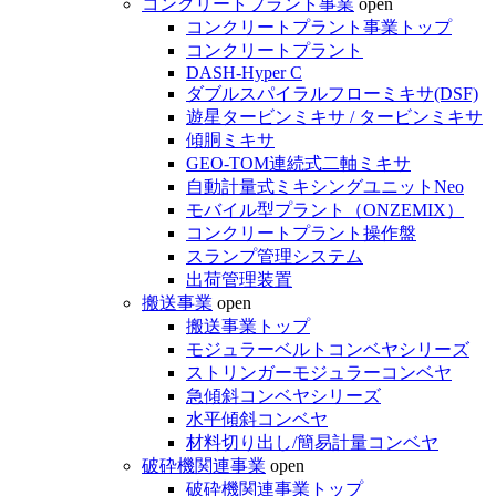
コンクリートプラント事業
open
コンクリートプラント事業トップ
コンクリートプラント
DASH-Hyper C
ダブルスパイラルフローミキサ(DSF)
遊星タービンミキサ / タービンミキサ
傾胴ミキサ
GEO-TOM連続式二軸ミキサ
自動計量式ミキシングユニットNeo
モバイル型プラント（ONZEMIX）
コンクリートプラント操作盤
スランプ管理システム
出荷管理装置
搬送事業
open
搬送事業トップ
モジュラーベルトコンベヤシリーズ
ストリンガーモジュラーコンベヤ
急傾斜コンベヤシリーズ
水平傾斜コンベヤ
材料切り出し/簡易計量コンベヤ
破砕機関連事業
open
破砕機関連事業トップ