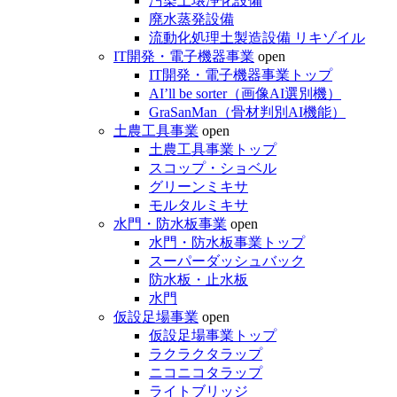
汚染土壌浄化設備
廃水蒸発設備
流動化処理土製造設備 リキゾイル
IT開発・電子機器事業
open
IT開発・電子機器事業トップ
AI’ll be sorter（画像AI選別機）
GraSanMan（骨材判別AI機能）
土農工具事業
open
土農工具事業トップ
スコップ・ショベル
グリーンミキサ
モルタルミキサ
水門・防水板事業
open
水門・防水板事業トップ
スーパーダッシュバック
防水板・止水板
水門
仮設足場事業
open
仮設足場事業トップ
ラクラクタラップ
ニコニコタラップ
ライトブリッジ