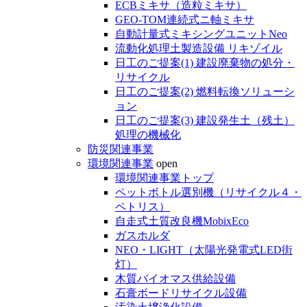
ECBミキサ（造粒ミキサ）
GEO-TOM連続式ニ軸ミキサ
自動計量式ミキシングユニットNeo
流動化処理土製造設備 リキゾイル
日工のご提案(1) 建設廃棄物の処分・
リサイクル
日工のご提案(2) 燃料転換ソリューシ
ョン
日工のご提案(3) 建設発生土（残土）
処理の機械化
防災関連事業
環境関連事業
open
環境関連事業トップ
ペットボトル選別機（リサイクル４・
ペトリス）
自走式土質改良機MobixEco
ガスホルダ
NEO・LIGHT（太陽光発電式LED街
灯）
木質バイオマス供給設備
石膏ボードリサイクル設備