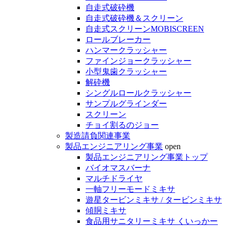
自走式破砕機
自走式破砕機＆スクリーン
自走式スクリーンMOBISCREEN
ロールブレーカー
ハンマークラッシャー
ファインジョークラッシャー
小型鬼歯クラッシャー
解砕機
シングルロールクラッシャー
サンプルグラインダー
スクリーン
チョイ割るのジョー
製造請負関連事業
製品エンジニアリング事業
open
製品エンジニアリング事業トップ
バイオマスバーナ
マルチドライヤ
一軸フリーモードミキサ
遊星タービンミキサ / タービンミキサ
傾胴ミキサ
食品用サニタリーミキサ くいっかー