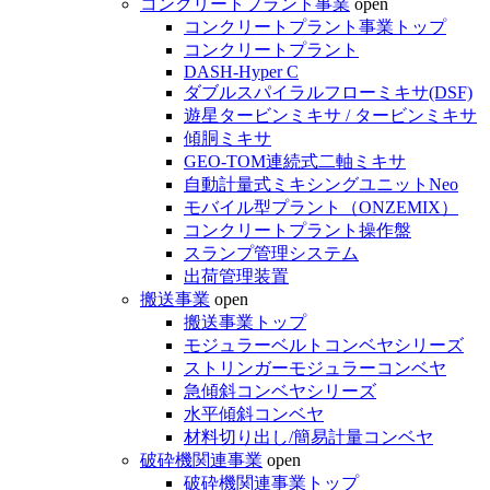
コンクリートプラント事業
open
コンクリートプラント事業トップ
コンクリートプラント
DASH-Hyper C
ダブルスパイラルフローミキサ(DSF)
遊星タービンミキサ / タービンミキサ
傾胴ミキサ
GEO-TOM連続式二軸ミキサ
自動計量式ミキシングユニットNeo
モバイル型プラント（ONZEMIX）
コンクリートプラント操作盤
スランプ管理システム
出荷管理装置
搬送事業
open
搬送事業トップ
モジュラーベルトコンベヤシリーズ
ストリンガーモジュラーコンベヤ
急傾斜コンベヤシリーズ
水平傾斜コンベヤ
材料切り出し/簡易計量コンベヤ
破砕機関連事業
open
破砕機関連事業トップ