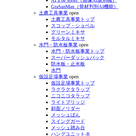
AI’ll be sorter（画像AI選別機）
GraSanMan（骨材判別AI機能）
土農工具事業
open
土農工具事業トップ
スコップ・ショベル
グリーンミキサ
モルタルミキサ
水門・防水板事業
open
水門・防水板事業トップ
スーパーダッシュバック
防水板・止水板
水門
仮設足場事業
open
仮設足場事業トップ
ラクラクタラップ
ニコニコタラップ
ライトブリッジ
斜面ノリダー
メッシュばん
スイングガード
メッシュ踏み台
ハングユニット-R