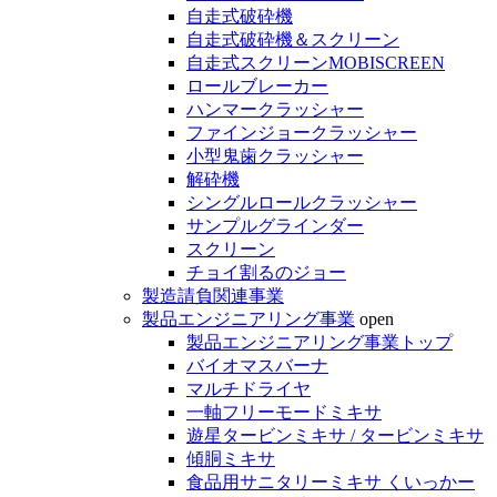
自走式破砕機
自走式破砕機＆スクリーン
自走式スクリーンMOBISCREEN
ロールブレーカー
ハンマークラッシャー
ファインジョークラッシャー
小型鬼歯クラッシャー
解砕機
シングルロールクラッシャー
サンプルグラインダー
スクリーン
チョイ割るのジョー
製造請負関連事業
製品エンジニアリング事業
open
製品エンジニアリング事業トップ
バイオマスバーナ
マルチドライヤ
一軸フリーモードミキサ
遊星タービンミキサ / タービンミキサ
傾胴ミキサ
食品用サニタリーミキサ くいっかー