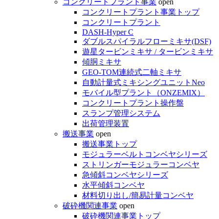
コンクリートプラント事業
open
コンクリートプラント事業トップ
コンクリートプラント
DASH-Hyper C
ダブルスパイラルフローミキサ(DSF)
遊星タービンミキサ / タービンミキサ
傾胴ミキサ
GEO-TOM連続式二軸ミキサ
自動計量式ミキシングユニットNeo
モバイル型プラント（ONZEMIX）
コンクリートプラント操作盤
スランプ管理システム
出荷管理装置
搬送事業
open
搬送事業トップ
モジュラーベルトコンベヤシリーズ
ストリンガーモジュラーコンベヤ
急傾斜コンベヤシリーズ
水平傾斜コンベヤ
材料切り出し/簡易計量コンベヤ
破砕機関連事業
open
破砕機関連事業トップ