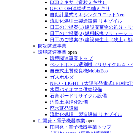
ECBミキサ（造粒ミキサ）
GEO-TOM連続式ニ軸ミキサ
自動計量式ミキシングユニットNeo
流動化処理土製造設備 リキゾイル
日工のご提案(1) 建設廃棄物の処分・
日工のご提案(2) 燃料転換ソリューショ
日工のご提案(3) 建設発生土（残土）
防災関連事業
環境関連事業
open
環境関連事業トップ
ペットボトル選別機（リサイクル４・
自走式土質改良機MobixEco
ガスホルダ
NEO・LIGHT（太陽光発電式LED街灯
木質バイオマス供給設備
石膏ボードリサイクル設備
汚染土壌浄化設備
廃水蒸発設備
流動化処理土製造設備 リキゾイル
IT開発・電子機器事業
open
IT開発・電子機器事業トップ