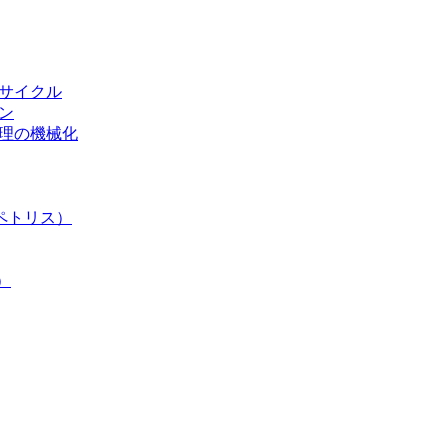
リサイクル
ン
処理の機械化
ペトリス）
）