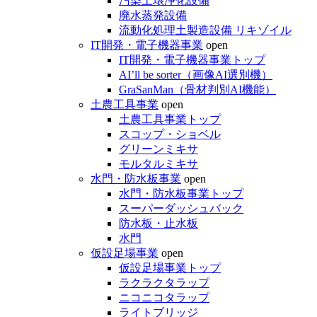
汚染土壌浄化設備
廃水蒸発設備
流動化処理土製造設備 リキゾイル
IT開発・電子機器事業
open
IT開発・電子機器事業トップ
AI’ll be sorter（画像AI選別機）
GraSanMan（骨材判別AI機能）
土農工具事業
open
土農工具事業トップ
スコップ・ショベル
グリーンミキサ
モルタルミキサ
水門・防水板事業
open
水門・防水板事業トップ
スーパーダッシュバック
防水板・止水板
水門
仮設足場事業
open
仮設足場事業トップ
ラクラクタラップ
ニコニコタラップ
ライトブリッジ