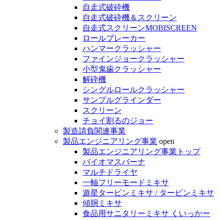
自走式破砕機
自走式破砕機＆スクリーン
自走式スクリーンMOBISCREEN
ロールブレーカー
ハンマークラッシャー
ファインジョークラッシャー
小型鬼歯クラッシャー
解砕機
シングルロールクラッシャー
サンプルグラインダー
スクリーン
チョイ割るのジョー
製造請負関連事業
製品エンジニアリング事業
open
製品エンジニアリング事業トップ
バイオマスバーナ
マルチドライヤ
一軸フリーモードミキサ
遊星タービンミキサ / タービンミキサ
傾胴ミキサ
食品用サニタリーミキサ くいっかー