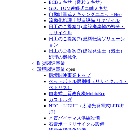
ECBミキサ（造粒ミキサ）
GEO-TOM連続式ニ軸ミキサ
自動計量式ミキシングユニットNeo
流動化処理土製造設備 リキゾイル
日工のご提案(1) 建設廃棄物の処分・
リサイクル
日工のご提案(2) 燃料転換ソリューシ
ョン
日工のご提案(3) 建設発生土（残土）
処理の機械化
防災関連事業
環境関連事業
open
環境関連事業トップ
ペットボトル選別機（リサイクル４・
ペトリス）
自走式土質改良機MobixEco
ガスホルダ
NEO・LIGHT（太陽光発電式LED街
灯）
木質バイオマス供給設備
石膏ボードリサイクル設備