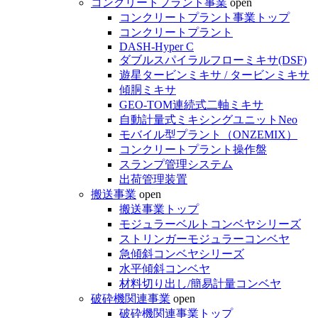
コンクリートプラント事業
open
コンクリートプラント事業トップ
コンクリートプラント
DASH-Hyper C
ダブルスパイラルフローミキサ(DSF)
遊星タービンミキサ / タービンミキサ
傾胴ミキサ
GEO-TOM連続式二軸ミキサ
自動計量式ミキシングユニットNeo
モバイル型プラント（ONZEMIX）
コンクリートプラント操作盤
スランプ管理システム
出荷管理装置
搬送事業
open
搬送事業トップ
モジュラーベルトコンベヤシリーズ
ストリンガーモジュラーコンベヤ
急傾斜コンベヤシリーズ
水平傾斜コンベヤ
材料切り出し/簡易計量コンベヤ
破砕機関連事業
open
破砕機関連事業トップ