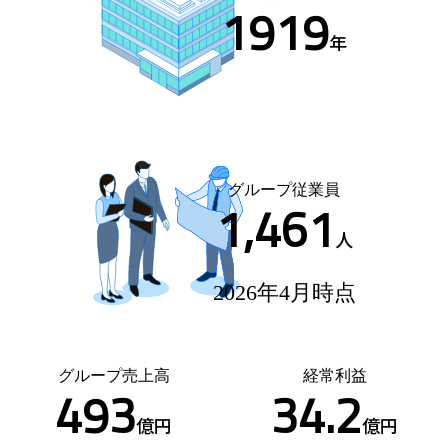
1919
年
グループ従業員
1,461
人
2026年4月時点
グループ売上高
経常利益
493
34.2
億円
億円