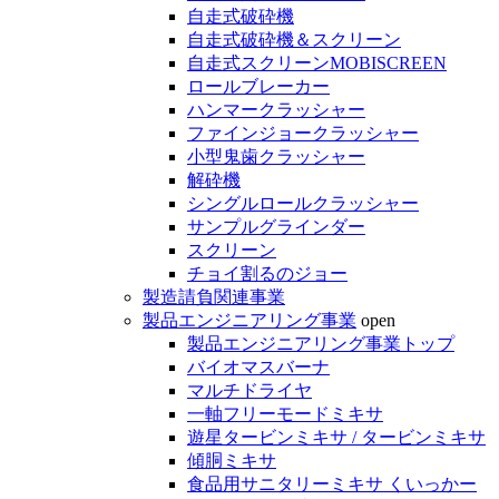
自走式破砕機
自走式破砕機＆スクリーン
自走式スクリーンMOBISCREEN
ロールブレーカー
ハンマークラッシャー
ファインジョークラッシャー
小型鬼歯クラッシャー
解砕機
シングルロールクラッシャー
サンプルグラインダー
スクリーン
チョイ割るのジョー
製造請負関連事業
製品エンジニアリング事業
open
製品エンジニアリング事業トップ
バイオマスバーナ
マルチドライヤ
一軸フリーモードミキサ
遊星タービンミキサ / タービンミキサ
傾胴ミキサ
食品用サニタリーミキサ くいっかー