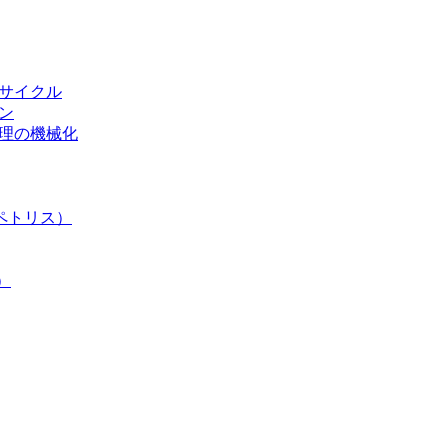
リサイクル
ン
処理の機械化
ペトリス）
）