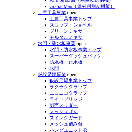
AI’ll be sorter（画像AI選別機）
GraSanMan（骨材判別AI機能）
土農工具事業
open
土農工具事業トップ
スコップ・ショベル
グリーンミキサ
モルタルミキサ
水門・防水板事業
open
水門・防水板事業トップ
スーパーダッシュバック
防水板・止水板
水門
仮設足場事業
open
仮設足場事業トップ
ラクラクタラップ
ニコニコタラップ
ライトブリッジ
斜面ノリダー
メッシュばん
スイングガード
メッシュ踏み台
ハングユニット-R