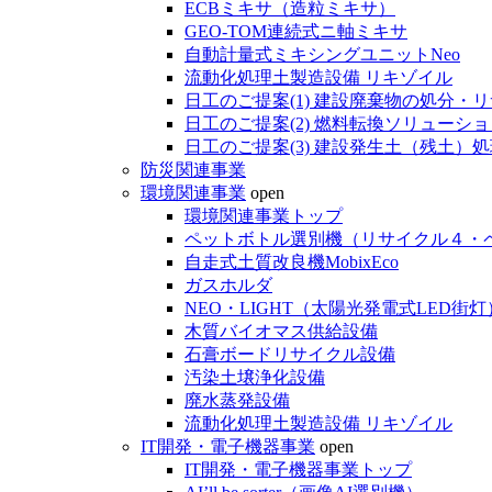
ECBミキサ（造粒ミキサ）
GEO-TOM連続式ニ軸ミキサ
自動計量式ミキシングユニットNeo
流動化処理土製造設備 リキゾイル
日工のご提案(1) 建設廃棄物の処分・
日工のご提案(2) 燃料転換ソリューショ
日工のご提案(3) 建設発生土（残土）
防災関連事業
環境関連事業
open
環境関連事業トップ
ペットボトル選別機（リサイクル４・
自走式土質改良機MobixEco
ガスホルダ
NEO・LIGHT（太陽光発電式LED街灯
木質バイオマス供給設備
石膏ボードリサイクル設備
汚染土壌浄化設備
廃水蒸発設備
流動化処理土製造設備 リキゾイル
IT開発・電子機器事業
open
IT開発・電子機器事業トップ