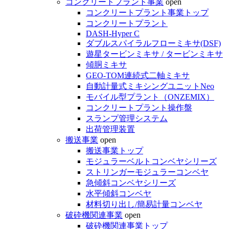
コンクリートプラント事業
open
コンクリートプラント事業トップ
コンクリートプラント
DASH-Hyper C
ダブルスパイラルフローミキサ(DSF)
遊星タービンミキサ / タービンミキサ
傾胴ミキサ
GEO-TOM連続式二軸ミキサ
自動計量式ミキシングユニットNeo
モバイル型プラント（ONZEMIX）
コンクリートプラント操作盤
スランプ管理システム
出荷管理装置
搬送事業
open
搬送事業トップ
モジュラーベルトコンベヤシリーズ
ストリンガーモジュラーコンベヤ
急傾斜コンベヤシリーズ
水平傾斜コンベヤ
材料切り出し/簡易計量コンベヤ
破砕機関連事業
open
破砕機関連事業トップ