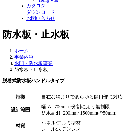
Tiếng Việt
カタログ
ダウンロード
お問い合わせ
防水板・止水板
ホーム
事業内容
水門・防水板事業
防水板・止水板
脱着式防水板ハンドルタイプ
特徴
自在な納まりであらゆる開口部に対応
幅:W=700mm~分割により無制限
設計範囲
防水高:H=200mm~1500mm(@50mm)
パネル:アルミ型材
材質
レール:ステンレス