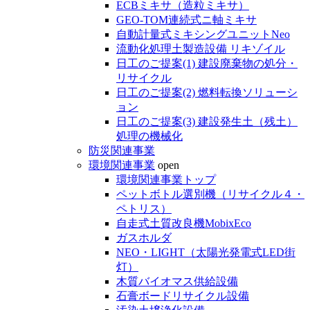
ECBミキサ（造粒ミキサ）
GEO-TOM連続式ニ軸ミキサ
自動計量式ミキシングユニットNeo
流動化処理土製造設備 リキゾイル
日工のご提案(1) 建設廃棄物の処分・
リサイクル
日工のご提案(2) 燃料転換ソリューシ
ョン
日工のご提案(3) 建設発生土（残土）
処理の機械化
防災関連事業
環境関連事業
open
環境関連事業トップ
ペットボトル選別機（リサイクル４・
ペトリス）
自走式土質改良機MobixEco
ガスホルダ
NEO・LIGHT（太陽光発電式LED街
灯）
木質バイオマス供給設備
石膏ボードリサイクル設備