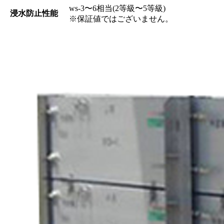
ws-3〜6相当(2等級〜5等級)
浸水防止性能
※保証値ではございません。