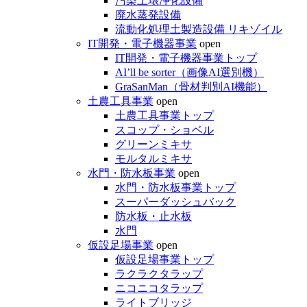
汚染土壌浄化設備
廃水蒸発設備
流動化処理土製造設備 リキゾイル
IT開発・電子機器事業
open
IT開発・電子機器事業トップ
AI’ll be sorter（画像AI選別機）
GraSanMan（骨材判別AI機能）
土農工具事業
open
土農工具事業トップ
スコップ・ショベル
グリーンミキサ
モルタルミキサ
水門・防水板事業
open
水門・防水板事業トップ
スーパーダッシュバック
防水板・止水板
水門
仮設足場事業
open
仮設足場事業トップ
ラクラクタラップ
ニコニコタラップ
ライトブリッジ