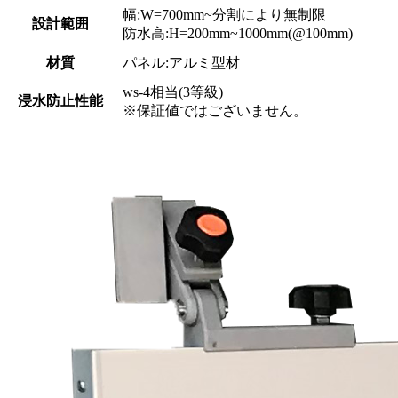
幅:W=700mm~分割により無制限
設計範囲
防水高:H=200mm~1000mm(@100mm)
材質
パネル:アルミ型材
ws-4相当(3等級)
浸水防止性能
※保証値ではございません。