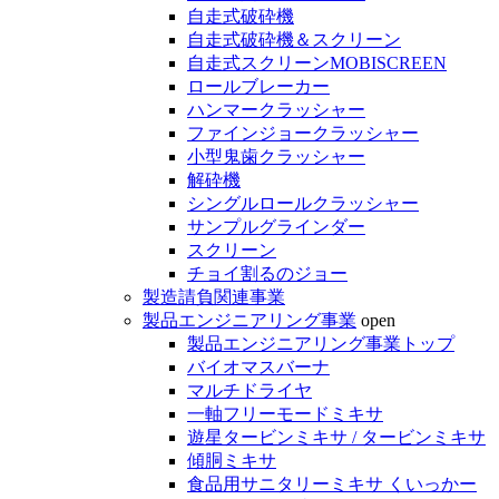
自走式破砕機
自走式破砕機＆スクリーン
自走式スクリーンMOBISCREEN
ロールブレーカー
ハンマークラッシャー
ファインジョークラッシャー
小型鬼歯クラッシャー
解砕機
シングルロールクラッシャー
サンプルグラインダー
スクリーン
チョイ割るのジョー
製造請負関連事業
製品エンジニアリング事業
open
製品エンジニアリング事業トップ
バイオマスバーナ
マルチドライヤ
一軸フリーモードミキサ
遊星タービンミキサ / タービンミキサ
傾胴ミキサ
食品用サニタリーミキサ くいっかー