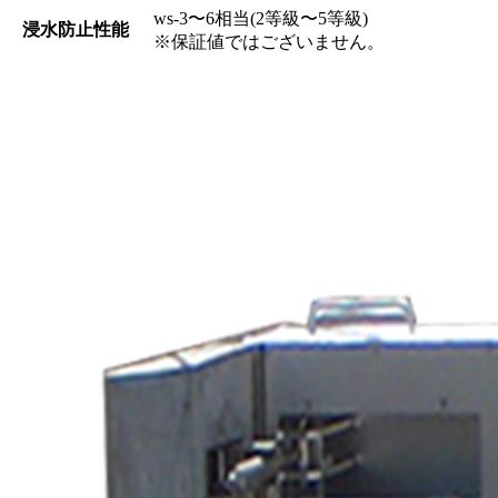
ws-3〜6相当(2等級〜5等級)
浸水防止性能
※保証値ではございません。