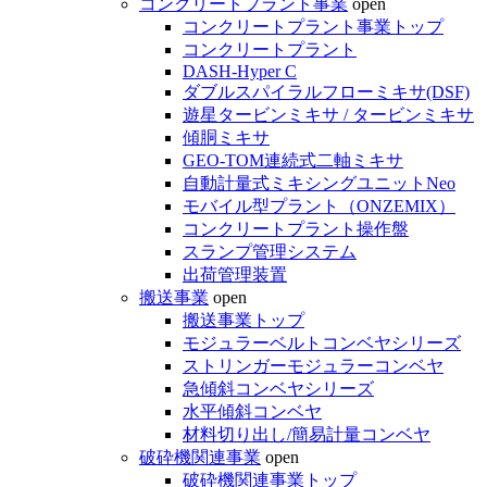
コンクリートプラント事業
open
コンクリートプラント事業トップ
コンクリートプラント
DASH-Hyper C
ダブルスパイラルフローミキサ(DSF)
遊星タービンミキサ / タービンミキサ
傾胴ミキサ
GEO-TOM連続式二軸ミキサ
自動計量式ミキシングユニットNeo
モバイル型プラント（ONZEMIX）
コンクリートプラント操作盤
スランプ管理システム
出荷管理装置
搬送事業
open
搬送事業トップ
モジュラーベルトコンベヤシリーズ
ストリンガーモジュラーコンベヤ
急傾斜コンベヤシリーズ
水平傾斜コンベヤ
材料切り出し/簡易計量コンベヤ
破砕機関連事業
open
破砕機関連事業トップ