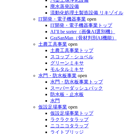
汚染土壌浄化設備
廃水蒸発設備
流動化処理土製造設備 リキゾイル
IT開発・電子機器事業
open
IT開発・電子機器事業トップ
AI’ll be sorter（画像AI選別機）
GraSanMan（骨材判別AI機能）
土農工具事業
open
土農工具事業トップ
スコップ・ショベル
グリーンミキサ
モルタルミキサ
水門・防水板事業
open
水門・防水板事業トップ
スーパーダッシュバック
防水板・止水板
水門
仮設足場事業
open
仮設足場事業トップ
ラクラクタラップ
ニコニコタラップ
ライトブリッジ