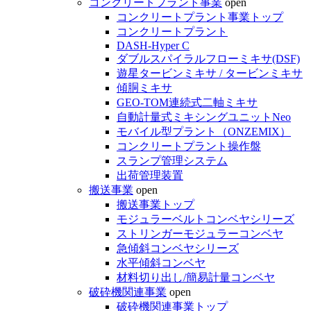
コンクリートプラント事業
open
コンクリートプラント事業トップ
コンクリートプラント
DASH-Hyper C
ダブルスパイラルフローミキサ(DSF)
遊星タービンミキサ / タービンミキサ
傾胴ミキサ
GEO-TOM連続式二軸ミキサ
自動計量式ミキシングユニットNeo
モバイル型プラント（ONZEMIX）
コンクリートプラント操作盤
スランプ管理システム
出荷管理装置
搬送事業
open
搬送事業トップ
モジュラーベルトコンベヤシリーズ
ストリンガーモジュラーコンベヤ
急傾斜コンベヤシリーズ
水平傾斜コンベヤ
材料切り出し/簡易計量コンベヤ
破砕機関連事業
open
破砕機関連事業トップ