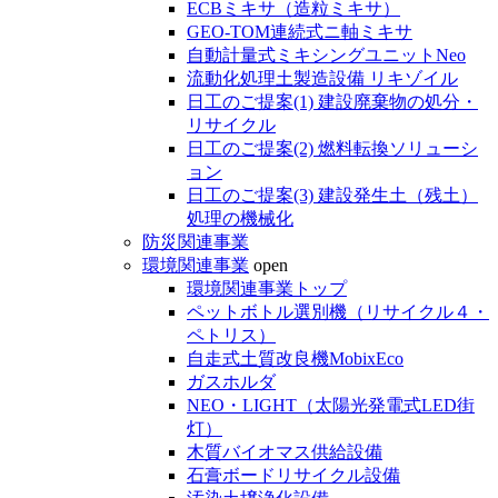
ECBミキサ（造粒ミキサ）
GEO-TOM連続式ニ軸ミキサ
自動計量式ミキシングユニットNeo
流動化処理土製造設備 リキゾイル
日工のご提案(1) 建設廃棄物の処分・
リサイクル
日工のご提案(2) 燃料転換ソリューシ
ョン
日工のご提案(3) 建設発生土（残土）
処理の機械化
防災関連事業
環境関連事業
open
環境関連事業トップ
ペットボトル選別機（リサイクル４・
ペトリス）
自走式土質改良機MobixEco
ガスホルダ
NEO・LIGHT（太陽光発電式LED街
灯）
木質バイオマス供給設備
石膏ボードリサイクル設備