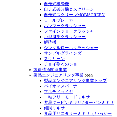
自走式破砕機
自走式破砕機＆スクリーン
自走式スクリーンMOBISCREEN
ロールブレーカー
ハンマークラッシャー
ファインジョークラッシャー
小型鬼歯クラッシャー
解砕機
シングルロールクラッシャー
サンプルグラインダー
スクリーン
チョイ割るのジョー
製造請負関連事業
製品エンジニアリング事業
open
製品エンジニアリング事業トップ
バイオマスバーナ
マルチドライヤ
一軸フリーモードミキサ
遊星タービンミキサ / タービンミキサ
傾胴ミキサ
食品用サニタリーミキサ くいっかー