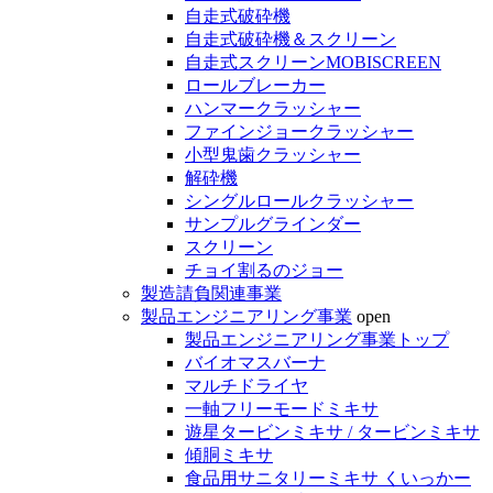
自走式破砕機
自走式破砕機＆スクリーン
自走式スクリーンMOBISCREEN
ロールブレーカー
ハンマークラッシャー
ファインジョークラッシャー
小型鬼歯クラッシャー
解砕機
シングルロールクラッシャー
サンプルグラインダー
スクリーン
チョイ割るのジョー
製造請負関連事業
製品エンジニアリング事業
open
製品エンジニアリング事業トップ
バイオマスバーナ
マルチドライヤ
一軸フリーモードミキサ
遊星タービンミキサ / タービンミキサ
傾胴ミキサ
食品用サニタリーミキサ くいっかー