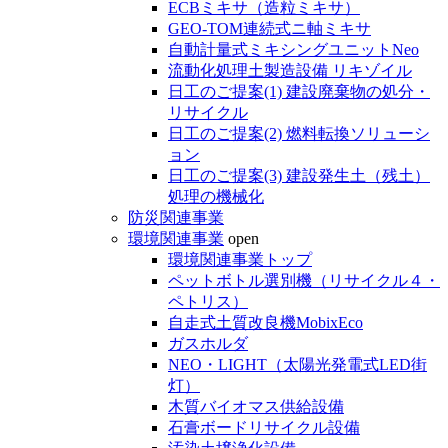
ECBミキサ（造粒ミキサ）
GEO-TOM連続式ニ軸ミキサ
自動計量式ミキシングユニットNeo
流動化処理土製造設備 リキゾイル
日工のご提案(1) 建設廃棄物の処分・
リサイクル
日工のご提案(2) 燃料転換ソリューシ
ョン
日工のご提案(3) 建設発生土（残土）
処理の機械化
防災関連事業
環境関連事業
open
環境関連事業トップ
ペットボトル選別機（リサイクル４・
ペトリス）
自走式土質改良機MobixEco
ガスホルダ
NEO・LIGHT（太陽光発電式LED街
灯）
木質バイオマス供給設備
石膏ボードリサイクル設備