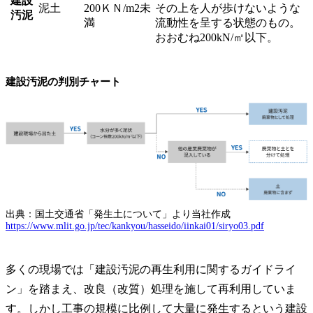
建設
泥土
200ＫＮ/m2未
その上を人が歩けないような
汚泥
満
流動性を呈する状態のもの。
おおむね200kN/㎡以下。
建設汚泥の判別チャート
出典：国土交通省「発生土について」より当社作成
https://www.mlit.go.jp/tec/kankyou/hasseido/iinkai01/siryo03.pdf
多くの現場では「建設汚泥の再生利用に関するガイドライ
ン」を踏まえ、改良（改質）処理を施して再利用していま
す。しかし工事の規模に比例して大量に発生するという建設