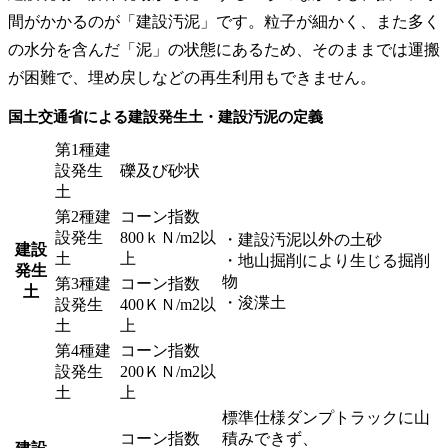
間がかかるのが「建設汚泥」です。粒子が細かく、また多く
の水分を含んだ「泥」の状態にあるため、そのままでは運搬
が困難で、埋め戻しなどの再生利用もできません。
国土交通省による建設発生土・建設汚泥の定義
第1種建
設発生
礫及び砂状
土
第2種建
コーン指数
設発生
800ｋＮ/m2以
・建設汚泥以外の土砂
建設
土
上
・地山掘削により生じる掘削
発生
物
第3種建
コーン指数
土
・浚渫土
設発生
400ＫＮ/m2以
土
上
第4種建
コーン指数
設発生
200ＫＮ/m2以
土
上
標準仕様ダンプトラックに山
コーン指数
積みできず、