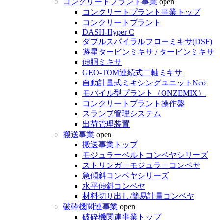
コンクリートプラント事業
open
コンクリートプラント事業トップ
コンクリートプラント
DASH-Hyper C
ダブルスパイラルフローミキサ(DSF)
遊星タービンミキサ / タービンミキサ
傾胴ミキサ
GEO-TOM連続式二軸ミキサ
自動計量式ミキシングユニットNeo
モバイル型プラント（ONZEMIX）
コンクリートプラント操作盤
スランプ管理システム
出荷管理装置
搬送事業
open
搬送事業トップ
モジュラーベルトコンベヤシリーズ
ストリンガーモジュラーコンベヤ
急傾斜コンベヤシリーズ
水平傾斜コンベヤ
材料切り出し/簡易計量コンベヤ
破砕機関連事業
open
破砕機関連事業トップ