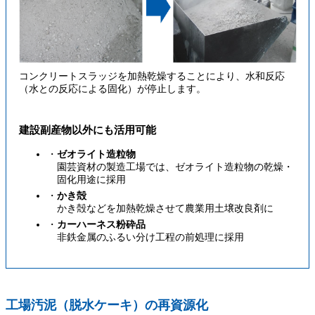
コンクリートスラッジを加熱乾燥することにより、水和反応
（水との反応による固化）が停止します。
建設副産物以外にも活用可能
ゼオライト造粒物
園芸資材の製造工場では、ゼオライト造粒物の乾燥・
固化用途に採用
かき殻
かき殻などを加熱乾燥させて農業用土壌改良剤に
カーハーネス粉砕品
非鉄金属のふるい分け工程の前処理に採用
工場汚泥（脱水ケーキ）の再資源化