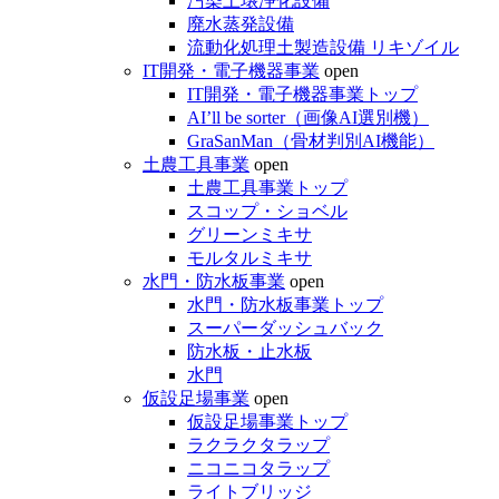
汚染土壌浄化設備
廃水蒸発設備
流動化処理土製造設備 リキゾイル
IT開発・電子機器事業
open
IT開発・電子機器事業トップ
AI’ll be sorter（画像AI選別機）
GraSanMan（骨材判別AI機能）
土農工具事業
open
土農工具事業トップ
スコップ・ショベル
グリーンミキサ
モルタルミキサ
水門・防水板事業
open
水門・防水板事業トップ
スーパーダッシュバック
防水板・止水板
水門
仮設足場事業
open
仮設足場事業トップ
ラクラクタラップ
ニコニコタラップ
ライトブリッジ