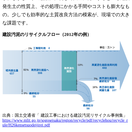
発生土の性質上、その処理にかかる手間やコストも膨大なも
の。少しでも効率的な土質改良方法の模索が、現場での大き
な課題です。
建設汚泥のリサイクルフロー（2012年の例）
出典：国土交通省「 建設工事における建設汚泥リサイクル事例集」
https://www.mlit.go.jp/sogoseisaku/region/recycle/pdf/recyclehou/recycle_r
ule/H26kensetsuodeijirei.pdf