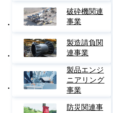
破砕機関連
事業
製造請負関
連事業
製品エンジ
ニアリング
事業
防災関連事