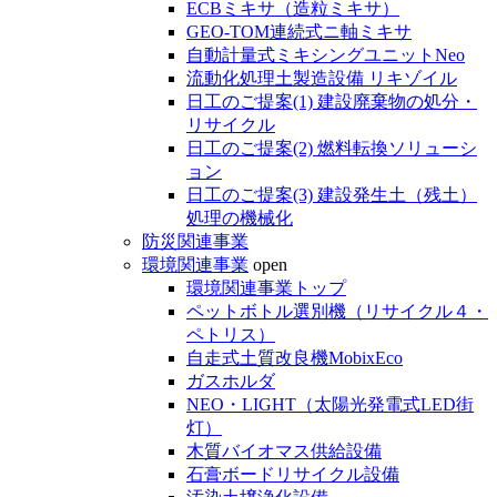
ECBミキサ（造粒ミキサ）
GEO-TOM連続式ニ軸ミキサ
自動計量式ミキシングユニットNeo
流動化処理土製造設備 リキゾイル
日工のご提案(1) 建設廃棄物の処分・
リサイクル
日工のご提案(2) 燃料転換ソリューシ
ョン
日工のご提案(3) 建設発生土（残土）
処理の機械化
防災関連事業
環境関連事業
open
環境関連事業トップ
ペットボトル選別機（リサイクル４・
ペトリス）
自走式土質改良機MobixEco
ガスホルダ
NEO・LIGHT（太陽光発電式LED街
灯）
木質バイオマス供給設備
石膏ボードリサイクル設備