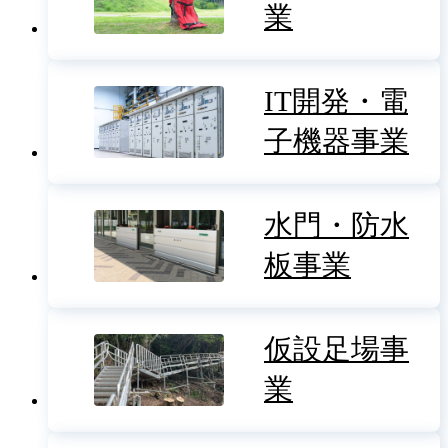
業
IT開発・電
子機器事業
水門・防水
板事業
仮設足場事
業