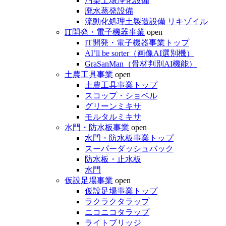
汚染土壌浄化設備
廃水蒸発設備
流動化処理土製造設備 リキゾイル
IT開発・電子機器事業
open
IT開発・電子機器事業トップ
AI’ll be sorter（画像AI選別機）
GraSanMan（骨材判別AI機能）
土農工具事業
open
土農工具事業トップ
スコップ・ショベル
グリーンミキサ
モルタルミキサ
水門・防水板事業
open
水門・防水板事業トップ
スーパーダッシュバック
防水板・止水板
水門
仮設足場事業
open
仮設足場事業トップ
ラクラクタラップ
ニコニコタラップ
ライトブリッジ