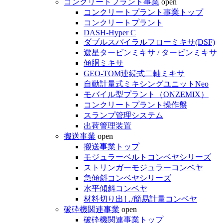
コンクリートプラント事業
open
コンクリートプラント事業トップ
コンクリートプラント
DASH-Hyper C
ダブルスパイラルフローミキサ(DSF)
遊星タービンミキサ / タービンミキサ
傾胴ミキサ
GEO-TOM連続式二軸ミキサ
自動計量式ミキシングユニットNeo
モバイル型プラント（ONZEMIX）
コンクリートプラント操作盤
スランプ管理システム
出荷管理装置
搬送事業
open
搬送事業トップ
モジュラーベルトコンベヤシリーズ
ストリンガーモジュラーコンベヤ
急傾斜コンベヤシリーズ
水平傾斜コンベヤ
材料切り出し/簡易計量コンベヤ
破砕機関連事業
open
破砕機関連事業トップ