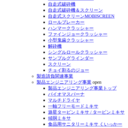
自走式破砕機
自走式破砕機＆スクリーン
自走式スクリーンMOBISCREEN
ロールブレーカー
ハンマークラッシャー
ファインジョークラッシャー
小型鬼歯クラッシャー
解砕機
シングルロールクラッシャー
サンプルグラインダー
スクリーン
チョイ割るのジョー
製造請負関連事業
製品エンジニアリング事業
open
製品エンジニアリング事業トップ
バイオマスバーナ
マルチドライヤ
一軸フリーモードミキサ
遊星タービンミキサ / タービンミキサ
傾胴ミキサ
食品用サニタリーミキサ くいっかー