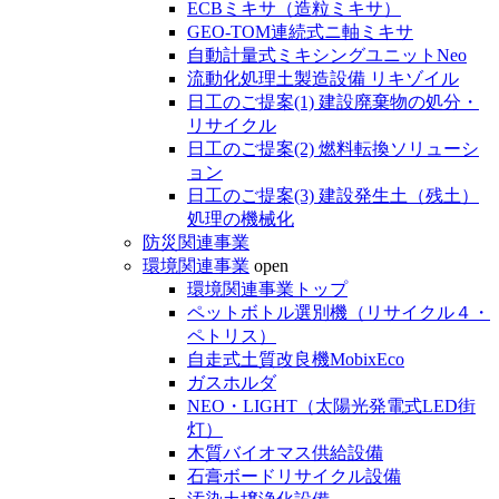
ECBミキサ（造粒ミキサ）
GEO-TOM連続式ニ軸ミキサ
自動計量式ミキシングユニットNeo
流動化処理土製造設備 リキゾイル
日工のご提案(1) 建設廃棄物の処分・
リサイクル
日工のご提案(2) 燃料転換ソリューシ
ョン
日工のご提案(3) 建設発生土（残土）
処理の機械化
防災関連事業
環境関連事業
open
環境関連事業トップ
ペットボトル選別機（リサイクル４・
ペトリス）
自走式土質改良機MobixEco
ガスホルダ
NEO・LIGHT（太陽光発電式LED街
灯）
木質バイオマス供給設備
石膏ボードリサイクル設備