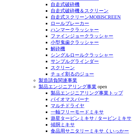
自走式破砕機
自走式破砕機＆スクリーン
自走式スクリーンMOBISCREEN
ロールブレーカー
ハンマークラッシャー
ファインジョークラッシャー
小型鬼歯クラッシャー
解砕機
シングルロールクラッシャー
サンプルグラインダー
スクリーン
チョイ割るのジョー
製造請負関連事業
製品エンジニアリング事業
open
製品エンジニアリング事業トップ
バイオマスバーナ
マルチドライヤ
一軸フリーモードミキサ
遊星タービンミキサ / タービンミキサ
傾胴ミキサ
食品用サニタリーミキサ くいっかー