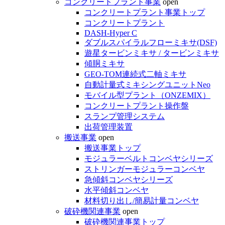
コンクリートプラント事業
open
コンクリートプラント事業トップ
コンクリートプラント
DASH-Hyper C
ダブルスパイラルフローミキサ(DSF)
遊星タービンミキサ / タービンミキサ
傾胴ミキサ
GEO-TOM連続式二軸ミキサ
自動計量式ミキシングユニットNeo
モバイル型プラント（ONZEMIX）
コンクリートプラント操作盤
スランプ管理システム
出荷管理装置
搬送事業
open
搬送事業トップ
モジュラーベルトコンベヤシリーズ
ストリンガーモジュラーコンベヤ
急傾斜コンベヤシリーズ
水平傾斜コンベヤ
材料切り出し/簡易計量コンベヤ
破砕機関連事業
open
破砕機関連事業トップ