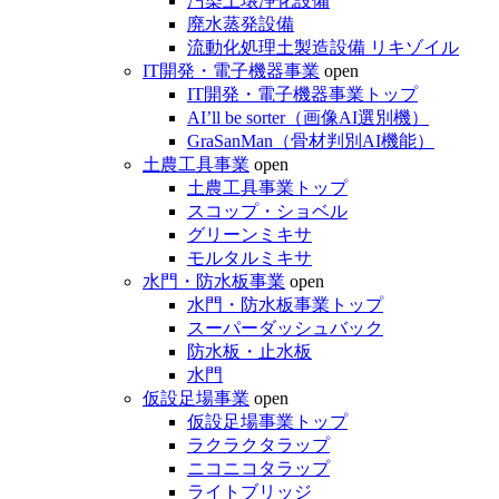
汚染土壌浄化設備
廃水蒸発設備
流動化処理土製造設備 リキゾイル
IT開発・電子機器事業
open
IT開発・電子機器事業トップ
AI’ll be sorter（画像AI選別機）
GraSanMan（骨材判別AI機能）
土農工具事業
open
土農工具事業トップ
スコップ・ショベル
グリーンミキサ
モルタルミキサ
水門・防水板事業
open
水門・防水板事業トップ
スーパーダッシュバック
防水板・止水板
水門
仮設足場事業
open
仮設足場事業トップ
ラクラクタラップ
ニコニコタラップ
ライトブリッジ