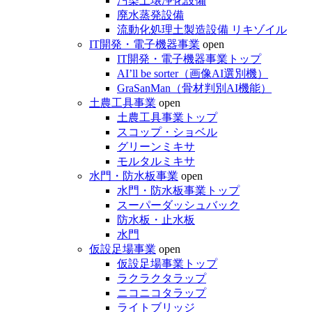
汚染土壌浄化設備
廃水蒸発設備
流動化処理土製造設備 リキゾイル
IT開発・電子機器事業
open
IT開発・電子機器事業トップ
AI’ll be sorter（画像AI選別機）
GraSanMan（骨材判別AI機能）
土農工具事業
open
土農工具事業トップ
スコップ・ショベル
グリーンミキサ
モルタルミキサ
水門・防水板事業
open
水門・防水板事業トップ
スーパーダッシュバック
防水板・止水板
水門
仮設足場事業
open
仮設足場事業トップ
ラクラクタラップ
ニコニコタラップ
ライトブリッジ