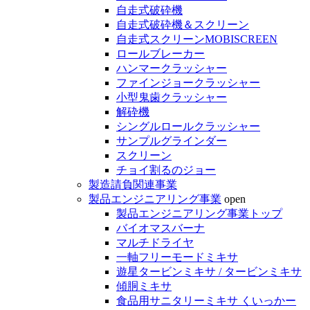
自走式破砕機
自走式破砕機＆スクリーン
自走式スクリーンMOBISCREEN
ロールブレーカー
ハンマークラッシャー
ファインジョークラッシャー
小型鬼歯クラッシャー
解砕機
シングルロールクラッシャー
サンプルグラインダー
スクリーン
チョイ割るのジョー
製造請負関連事業
製品エンジニアリング事業
open
製品エンジニアリング事業トップ
バイオマスバーナ
マルチドライヤ
一軸フリーモードミキサ
遊星タービンミキサ / タービンミキサ
傾胴ミキサ
食品用サニタリーミキサ くいっかー