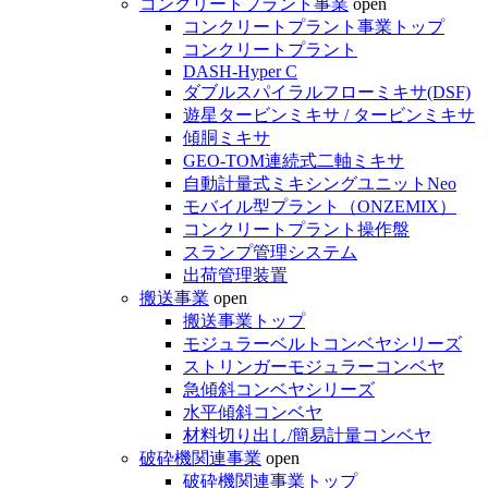
コンクリートプラント事業
open
コンクリートプラント事業トップ
コンクリートプラント
DASH-Hyper C
ダブルスパイラルフローミキサ(DSF)
遊星タービンミキサ / タービンミキサ
傾胴ミキサ
GEO-TOM連続式二軸ミキサ
自動計量式ミキシングユニットNeo
モバイル型プラント（ONZEMIX）
コンクリートプラント操作盤
スランプ管理システム
出荷管理装置
搬送事業
open
搬送事業トップ
モジュラーベルトコンベヤシリーズ
ストリンガーモジュラーコンベヤ
急傾斜コンベヤシリーズ
水平傾斜コンベヤ
材料切り出し/簡易計量コンベヤ
破砕機関連事業
open
破砕機関連事業トップ