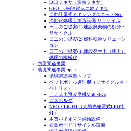
ECBミキサ（造粒ミキサ）
GEO-TOM連続式ニ軸ミキサ
自動計量式ミキシングユニットNeo
流動化処理土製造設備 リキゾイル
日工のご提案(1) 建設廃棄物の処分・
リサイクル
日工のご提案(2) 燃料転換ソリューシ
ョン
日工のご提案(3) 建設発生土（残土）
処理の機械化
防災関連事業
環境関連事業
open
環境関連事業トップ
ペットボトル選別機（リサイクル４・
ペトリス）
自走式土質改良機MobixEco
ガスホルダ
NEO・LIGHT（太陽光発電式LED街
灯）
木質バイオマス供給設備
石膏ボードリサイクル設備