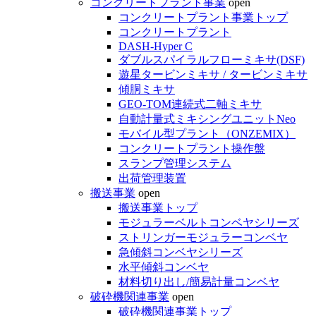
コンクリートプラント事業
open
コンクリートプラント事業トップ
コンクリートプラント
DASH-Hyper C
ダブルスパイラルフローミキサ(DSF)
遊星タービンミキサ / タービンミキサ
傾胴ミキサ
GEO-TOM連続式二軸ミキサ
自動計量式ミキシングユニットNeo
モバイル型プラント（ONZEMIX）
コンクリートプラント操作盤
スランプ管理システム
出荷管理装置
搬送事業
open
搬送事業トップ
モジュラーベルトコンベヤシリーズ
ストリンガーモジュラーコンベヤ
急傾斜コンベヤシリーズ
水平傾斜コンベヤ
材料切り出し/簡易計量コンベヤ
破砕機関連事業
open
破砕機関連事業トップ