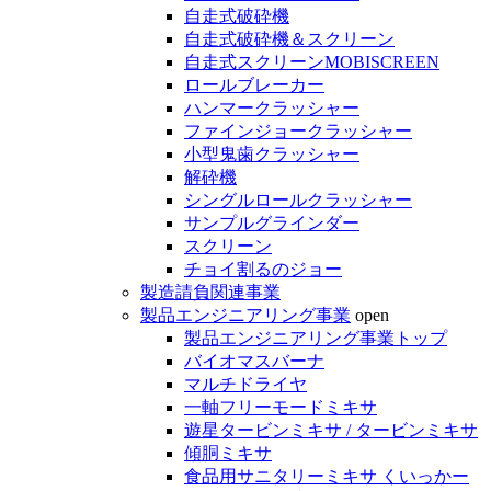
自走式破砕機
自走式破砕機＆スクリーン
自走式スクリーンMOBISCREEN
ロールブレーカー
ハンマークラッシャー
ファインジョークラッシャー
小型鬼歯クラッシャー
解砕機
シングルロールクラッシャー
サンプルグラインダー
スクリーン
チョイ割るのジョー
製造請負関連事業
製品エンジニアリング事業
open
製品エンジニアリング事業トップ
バイオマスバーナ
マルチドライヤ
一軸フリーモードミキサ
遊星タービンミキサ / タービンミキサ
傾胴ミキサ
食品用サニタリーミキサ くいっかー