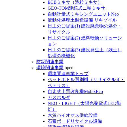
ECBミキサ（造粒ミキサ）
GEO-TOM連続式ニ軸ミキサ
自動計量式ミキシングユニットNeo
流動化処理土製造設備 リキゾイル
日工のご提案(1) 建設廃棄物の処分・
リサイクル
日工のご提案(2) 燃料転換ソリューシ
ョン
日工のご提案(3) 建設発生土（残土）
処理の機械化
防災関連事業
環境関連事業
open
環境関連事業トップ
ペットボトル選別機（リサイクル４・
ペトリス）
自走式土質改良機MobixEco
ガスホルダ
NEO・LIGHT（太陽光発電式LED街
灯）
木質バイオマス供給設備
石膏ボードリサイクル設備