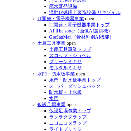
汚染土壌浄化設備
廃水蒸発設備
流動化処理土製造設備 リキゾイル
IT開発・電子機器事業
open
IT開発・電子機器事業トップ
AI’ll be sorter（画像AI選別機）
GraSanMan（骨材判別AI機能）
土農工具事業
open
土農工具事業トップ
スコップ・ショベル
グリーンミキサ
モルタルミキサ
水門・防水板事業
open
水門・防水板事業トップ
スーパーダッシュバック
防水板・止水板
水門
仮設足場事業
open
仮設足場事業トップ
ラクラクタラップ
ニコニコタラップ
ライトブリッジ