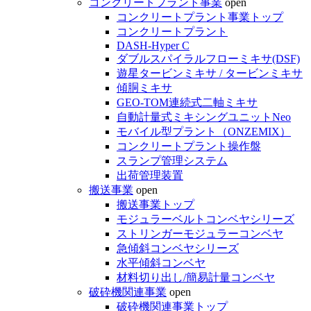
コンクリートプラント事業
open
コンクリートプラント事業トップ
コンクリートプラント
DASH-Hyper C
ダブルスパイラルフローミキサ(DSF)
遊星タービンミキサ / タービンミキサ
傾胴ミキサ
GEO-TOM連続式二軸ミキサ
自動計量式ミキシングユニットNeo
モバイル型プラント（ONZEMIX）
コンクリートプラント操作盤
スランプ管理システム
出荷管理装置
搬送事業
open
搬送事業トップ
モジュラーベルトコンベヤシリーズ
ストリンガーモジュラーコンベヤ
急傾斜コンベヤシリーズ
水平傾斜コンベヤ
材料切り出し/簡易計量コンベヤ
破砕機関連事業
open
破砕機関連事業トップ