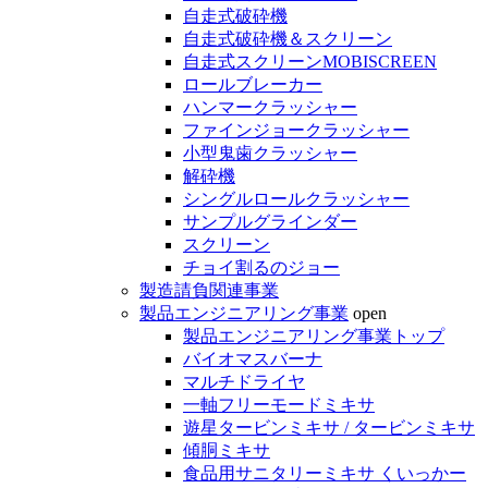
自走式破砕機
自走式破砕機＆スクリーン
自走式スクリーンMOBISCREEN
ロールブレーカー
ハンマークラッシャー
ファインジョークラッシャー
小型鬼歯クラッシャー
解砕機
シングルロールクラッシャー
サンプルグラインダー
スクリーン
チョイ割るのジョー
製造請負関連事業
製品エンジニアリング事業
open
製品エンジニアリング事業トップ
バイオマスバーナ
マルチドライヤ
一軸フリーモードミキサ
遊星タービンミキサ / タービンミキサ
傾胴ミキサ
食品用サニタリーミキサ くいっかー