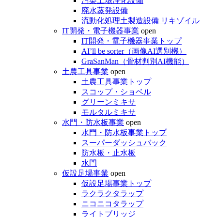
汚染土壌浄化設備
廃水蒸発設備
流動化処理土製造設備 リキゾイル
IT開発・電子機器事業
open
IT開発・電子機器事業トップ
AI’ll be sorter（画像AI選別機）
GraSanMan（骨材判別AI機能）
土農工具事業
open
土農工具事業トップ
スコップ・ショベル
グリーンミキサ
モルタルミキサ
水門・防水板事業
open
水門・防水板事業トップ
スーパーダッシュバック
防水板・止水板
水門
仮設足場事業
open
仮設足場事業トップ
ラクラクタラップ
ニコニコタラップ
ライトブリッジ