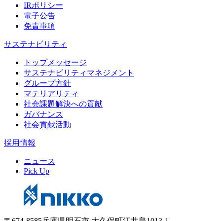
IRポリシー
電子公告
免責事項
サステナビリティ
トップメッセージ
サステナビリティマネジメント
グループ方針
マテリアリティ
社会課題解決への貢献
ガバナンス
社会貢献活動
採用情報
ニュース
Pick Up
〒674-8585兵庫県明石市 大久保町江井島1013-1