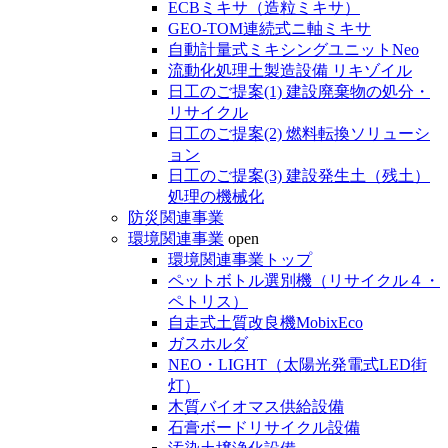
ECBミキサ（造粒ミキサ）
GEO-TOM連続式ニ軸ミキサ
自動計量式ミキシングユニットNeo
流動化処理土製造設備 リキゾイル
日工のご提案(1) 建設廃棄物の処分・
リサイクル
日工のご提案(2) 燃料転換ソリューシ
ョン
日工のご提案(3) 建設発生土（残土）
処理の機械化
防災関連事業
環境関連事業
open
環境関連事業トップ
ペットボトル選別機（リサイクル４・
ペトリス）
自走式土質改良機MobixEco
ガスホルダ
NEO・LIGHT（太陽光発電式LED街
灯）
木質バイオマス供給設備
石膏ボードリサイクル設備