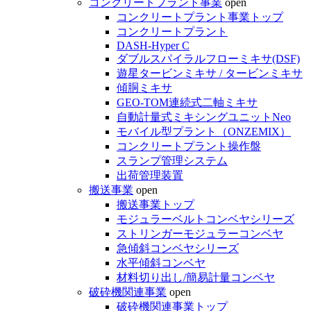
コンクリートプラント事業
open
コンクリートプラント事業トップ
コンクリートプラント
DASH-Hyper C
ダブルスパイラルフローミキサ(DSF)
遊星タービンミキサ / タービンミキサ
傾胴ミキサ
GEO-TOM連続式二軸ミキサ
自動計量式ミキシングユニットNeo
モバイル型プラント（ONZEMIX）
コンクリートプラント操作盤
スランプ管理システム
出荷管理装置
搬送事業
open
搬送事業トップ
モジュラーベルトコンベヤシリーズ
ストリンガーモジュラーコンベヤ
急傾斜コンベヤシリーズ
水平傾斜コンベヤ
材料切り出し/簡易計量コンベヤ
破砕機関連事業
open
破砕機関連事業トップ