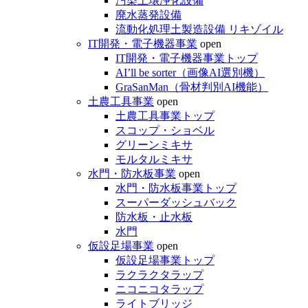
汚染土壌浄化設備
廃水蒸発設備
流動化処理土製造設備 リキゾイル
IT開発・電子機器事業
open
IT開発・電子機器事業トップ
AI’ll be sorter（画像AI選別機）
GraSanMan（骨材判別AI機能）
土農工具事業
open
土農工具事業トップ
スコップ・ショベル
グリーンミキサ
モルタルミキサ
水門・防水板事業
open
水門・防水板事業トップ
スーパーダッシュバック
防水板・止水板
水門
仮設足場事業
open
仮設足場事業トップ
ラクラクタラップ
ニコニコタラップ
ライトブリッジ