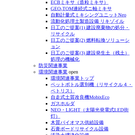
ECBミキサ（造粒ミキサ）
GEO-TOM連続式ニ軸ミキサ
自動計量式ミキシングユニットNeo
流動化処理土製造設備 リキゾイル
日工のご提案(1) 建設廃棄物の処分・
リサイクル
日工のご提案(2) 燃料転換ソリューシ
ョン
日工のご提案(3) 建設発生土（残土）
処理の機械化
防災関連事業
環境関連事業
open
環境関連事業トップ
ペットボトル選別機（リサイクル４・
ペトリス）
自走式土質改良機MobixEco
ガスホルダ
NEO・LIGHT（太陽光発電式LED街
灯）
木質バイオマス供給設備
石膏ボードリサイクル設備