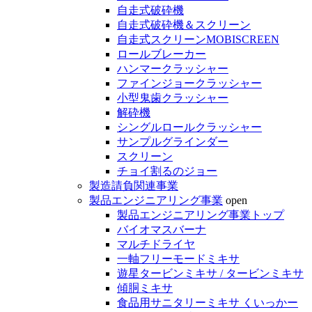
自走式破砕機
自走式破砕機＆スクリーン
自走式スクリーンMOBISCREEN
ロールブレーカー
ハンマークラッシャー
ファインジョークラッシャー
小型鬼歯クラッシャー
解砕機
シングルロールクラッシャー
サンプルグラインダー
スクリーン
チョイ割るのジョー
製造請負関連事業
製品エンジニアリング事業
open
製品エンジニアリング事業トップ
バイオマスバーナ
マルチドライヤ
一軸フリーモードミキサ
遊星タービンミキサ / タービンミキサ
傾胴ミキサ
食品用サニタリーミキサ くいっかー