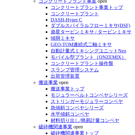
コンクリートプラント事業
open
コンクリートプラント事業トップ
コンクリートプラント
DASH-Hyper C
ダブルスパイラルフローミキサ(DSF)
遊星タービンミキサ / タービンミキサ
傾胴ミキサ
GEO-TOM連続式二軸ミキサ
自動計量式ミキシングユニットNeo
モバイル型プラント（ONZEMIX）
コンクリートプラント操作盤
スランプ管理システム
出荷管理装置
搬送事業
open
搬送事業トップ
モジュラーベルトコンベヤシリーズ
ストリンガーモジュラーコンベヤ
急傾斜コンベヤシリーズ
水平傾斜コンベヤ
材料切り出し/簡易計量コンベヤ
破砕機関連事業
open
破砕機関連事業トップ