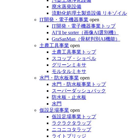
汚染土壌浄化設備
廃水蒸発設備
流動化処理土製造設備 リキゾイル
IT開発・電子機器事業
open
IT開発・電子機器事業トップ
AI’ll be sorter（画像AI選別機）
GraSanMan（骨材判別AI機能）
土農工具事業
open
土農工具事業トップ
スコップ・ショベル
グリーンミキサ
モルタルミキサ
水門・防水板事業
open
水門・防水板事業トップ
スーパーダッシュバック
防水板・止水板
水門
仮設足場事業
open
仮設足場事業トップ
ラクラクタラップ
ニコニコタラップ
ライトブリッジ