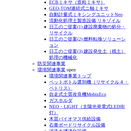
ECBミキサ（造粒ミキサ）
GEO-TOM連続式ニ軸ミキサ
自動計量式ミキシングユニットNeo
流動化処理土製造設備 リキゾイル
日工のご提案(1) 建設廃棄物の処分・
リサイクル
日工のご提案(2) 燃料転換ソリューシ
ョン
日工のご提案(3) 建設発生土（残土）
処理の機械化
防災関連事業
環境関連事業
open
環境関連事業トップ
ペットボトル選別機（リサイクル４・
ペトリス）
自走式土質改良機MobixEco
ガスホルダ
NEO・LIGHT（太陽光発電式LED街
灯）
木質バイオマス供給設備
石膏ボードリサイクル設備