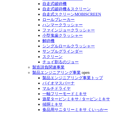
自走式破砕機
自走式破砕機＆スクリーン
自走式スクリーンMOBISCREEN
ロールブレーカー
ハンマークラッシャー
ファインジョークラッシャー
小型鬼歯クラッシャー
解砕機
シングルロールクラッシャー
サンプルグラインダー
スクリーン
チョイ割るのジョー
製造請負関連事業
製品エンジニアリング事業
open
製品エンジニアリング事業トップ
バイオマスバーナ
マルチドライヤ
一軸フリーモードミキサ
遊星タービンミキサ / タービンミキサ
傾胴ミキサ
食品用サニタリーミキサ くいっかー