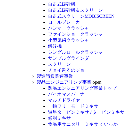
自走式破砕機
自走式破砕機＆スクリーン
自走式スクリーンMOBISCREEN
ロールブレーカー
ハンマークラッシャー
ファインジョークラッシャー
小型鬼歯クラッシャー
解砕機
シングルロールクラッシャー
サンプルグラインダー
スクリーン
チョイ割るのジョー
製造請負関連事業
製品エンジニアリング事業
open
製品エンジニアリング事業トップ
バイオマスバーナ
マルチドライヤ
一軸フリーモードミキサ
遊星タービンミキサ / タービンミキサ
傾胴ミキサ
食品用サニタリーミキサ くいっかー