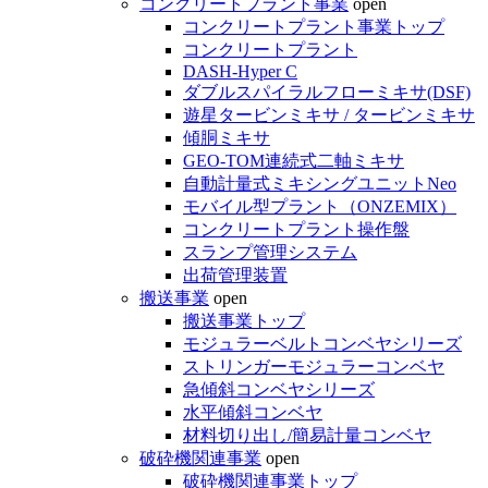
コンクリートプラント事業
open
コンクリートプラント事業トップ
コンクリートプラント
DASH-Hyper C
ダブルスパイラルフローミキサ(DSF)
遊星タービンミキサ / タービンミキサ
傾胴ミキサ
GEO-TOM連続式二軸ミキサ
自動計量式ミキシングユニットNeo
モバイル型プラント（ONZEMIX）
コンクリートプラント操作盤
スランプ管理システム
出荷管理装置
搬送事業
open
搬送事業トップ
モジュラーベルトコンベヤシリーズ
ストリンガーモジュラーコンベヤ
急傾斜コンベヤシリーズ
水平傾斜コンベヤ
材料切り出し/簡易計量コンベヤ
破砕機関連事業
open
破砕機関連事業トップ