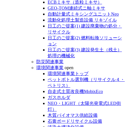
ECBミキサ（造粒ミキサ）
GEO-TOM連続式ニ軸ミキサ
自動計量式ミキシングユニットNeo
流動化処理土製造設備 リキゾイル
日工のご提案(1) 建設廃棄物の処分・
リサイクル
日工のご提案(2) 燃料転換ソリューシ
ョン
日工のご提案(3) 建設発生土（残土）
処理の機械化
防災関連事業
環境関連事業
open
環境関連事業トップ
ペットボトル選別機（リサイクル４・
ペトリス）
自走式土質改良機MobixEco
ガスホルダ
NEO・LIGHT（太陽光発電式LED街
灯）
木質バイオマス供給設備
石膏ボードリサイクル設備