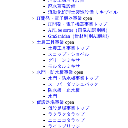
汚染土壌浄化設備
廃水蒸発設備
流動化処理土製造設備 リキゾイル
IT開発・電子機器事業
open
IT開発・電子機器事業トップ
AI’ll be sorter（画像AI選別機）
GraSanMan（骨材判別AI機能）
土農工具事業
open
土農工具事業トップ
スコップ・ショベル
グリーンミキサ
モルタルミキサ
水門・防水板事業
open
水門・防水板事業トップ
スーパーダッシュバック
防水板・止水板
水門
仮設足場事業
open
仮設足場事業トップ
ラクラクタラップ
ニコニコタラップ
ライトブリッジ