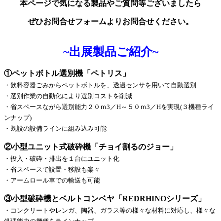
本ページで気になる製品やご質問等ございましたら
ぜひお問合せフォームよりお問合せください。
~
出展製品ご紹介~
①ペットボトル選別機「ペトリス」
・飲料容器ごみからペットボトルを、透過センサを用いて自動選別
・選別作業の自動化により選別コストを削減
・省スペースながら選別能力２０ｍ3／H～５０ｍ3／Hを実現(３機種ライ
ンナップ)
・既設の設備ラインに組み込み可能
②小型ユニット式破砕機「チョイ割るのジョー」
・投入・破砕・排出を１台にユニット化
・省スペースで設置・移設も楽々
・アームロール車での輸送も可能
③小型破砕機とベルトコンベヤ「REDRHINOシリーズ」
・コンクリートやレンガ、陶器、ガラス等の様々な材料に対応し、様々な