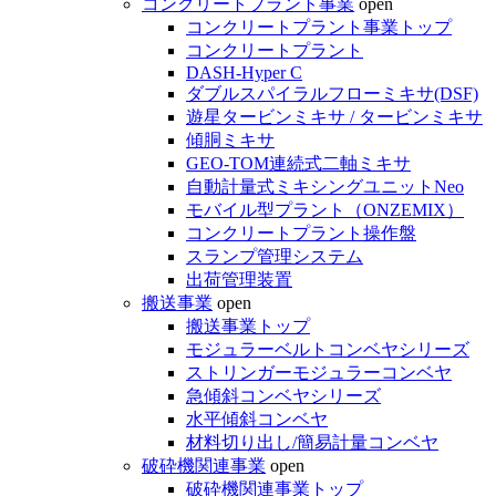
コンクリートプラント事業
open
コンクリートプラント事業トップ
コンクリートプラント
DASH-Hyper C
ダブルスパイラルフローミキサ(DSF)
遊星タービンミキサ / タービンミキサ
傾胴ミキサ
GEO-TOM連続式二軸ミキサ
自動計量式ミキシングユニットNeo
モバイル型プラント（ONZEMIX）
コンクリートプラント操作盤
スランプ管理システム
出荷管理装置
搬送事業
open
搬送事業トップ
モジュラーベルトコンベヤシリーズ
ストリンガーモジュラーコンベヤ
急傾斜コンベヤシリーズ
水平傾斜コンベヤ
材料切り出し/簡易計量コンベヤ
破砕機関連事業
open
破砕機関連事業トップ