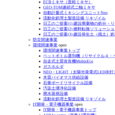
ECBミキサ（造粒ミキサ）
GEO-TOM連続式ニ軸ミキサ
自動計量式ミキシングユニットNeo
流動化処理土製造設備 リキゾイル
日工のご提案(1) 建設廃棄物の処分・
日工のご提案(2) 燃料転換ソリューショ
日工のご提案(3) 建設発生土（残土）
防災関連事業
環境関連事業
open
環境関連事業トップ
ペットボトル選別機（リサイクル４・
自走式土質改良機MobixEco
ガスホルダ
NEO・LIGHT（太陽光発電式LED街灯
木質バイオマス供給設備
石膏ボードリサイクル設備
汚染土壌浄化設備
廃水蒸発設備
流動化処理土製造設備 リキゾイル
IT開発・電子機器事業
open
IT開発・電子機器事業トップ