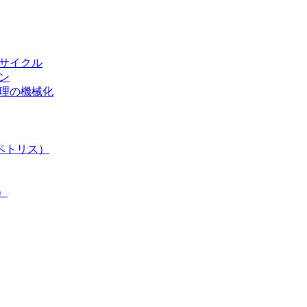
リサイクル
ン
処理の機械化
ペトリス）
）