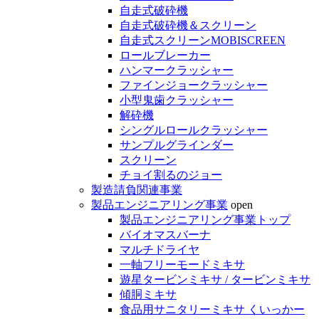
自走式破砕機
自走式破砕機＆スクリーン
自走式スクリーンMOBISCREEN
ロールブレーカー
ハンマークラッシャー
ファインジョークラッシャー
小型鬼歯クラッシャー
解砕機
シングルロールクラッシャー
サンプルグラインダー
スクリーン
チョイ割るのジョー
製造請負関連事業
製品エンジニアリング事業
open
製品エンジニアリング事業トップ
バイオマスバーナ
マルチドライヤ
一軸フリーモードミキサ
遊星タービンミキサ / タービンミキサ
傾胴ミキサ
食品用サニタリーミキサ くいっかー