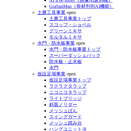
AI’ll be sorter（画像AI選別機）
GraSanMan（骨材判別AI機能）
土農工具事業
open
土農工具事業トップ
スコップ・ショベル
グリーンミキサ
モルタルミキサ
水門・防水板事業
open
水門・防水板事業トップ
スーパーダッシュバック
防水板・止水板
水門
仮設足場事業
open
仮設足場事業トップ
ラクラクタラップ
ニコニコタラップ
ライトブリッジ
斜面ノリダー
メッシュばん
スイングガード
メッシュ踏み台
ハングユニット-R