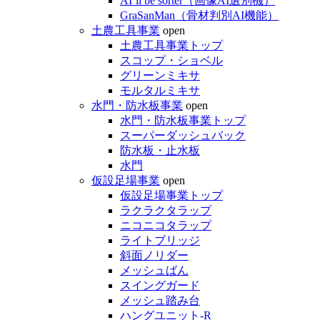
AI’ll be sorter（画像AI選別機）
GraSanMan（骨材判別AI機能）
土農工具事業
open
土農工具事業トップ
スコップ・ショベル
グリーンミキサ
モルタルミキサ
水門・防水板事業
open
水門・防水板事業トップ
スーパーダッシュバック
防水板・止水板
水門
仮設足場事業
open
仮設足場事業トップ
ラクラクタラップ
ニコニコタラップ
ライトブリッジ
斜面ノリダー
メッシュばん
スイングガード
メッシュ踏み台
ハングユニット-R