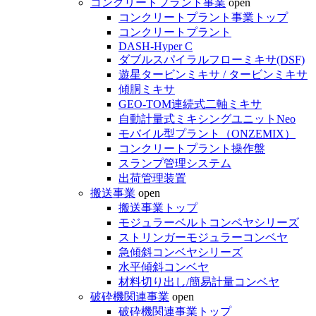
コンクリートプラント事業
open
コンクリートプラント事業トップ
コンクリートプラント
DASH-Hyper C
ダブルスパイラルフローミキサ(DSF)
遊星タービンミキサ / タービンミキサ
傾胴ミキサ
GEO-TOM連続式二軸ミキサ
自動計量式ミキシングユニットNeo
モバイル型プラント（ONZEMIX）
コンクリートプラント操作盤
スランプ管理システム
出荷管理装置
搬送事業
open
搬送事業トップ
モジュラーベルトコンベヤシリーズ
ストリンガーモジュラーコンベヤ
急傾斜コンベヤシリーズ
水平傾斜コンベヤ
材料切り出し/簡易計量コンベヤ
破砕機関連事業
open
破砕機関連事業トップ