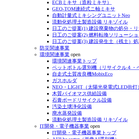
ECBミキサ（造粒ミキサ）
GEO-TOM連続式ニ軸ミキサ
自動計量式ミキシングユニットNeo
流動化処理土製造設備 リキゾイル
日工のご提案(1) 建設廃棄物の処分・
日工のご提案(2) 燃料転換ソリューショ
日工のご提案(3) 建設発生土（残土）
防災関連事業
環境関連事業
open
環境関連事業トップ
ペットボトル選別機（リサイクル４・
自走式土質改良機MobixEco
ガスホルダ
NEO・LIGHT（太陽光発電式LED街灯
木質バイオマス供給設備
石膏ボードリサイクル設備
汚染土壌浄化設備
廃水蒸発設備
流動化処理土製造設備 リキゾイル
IT開発・電子機器事業
open
IT開発・電子機器事業トップ