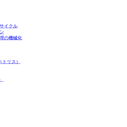
リサイクル
ン
処理の機械化
ペトリス）
）