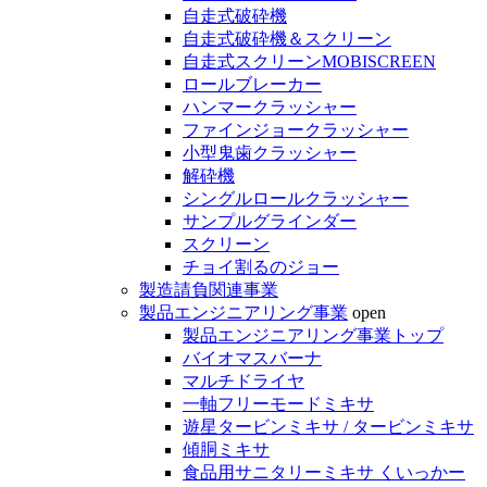
自走式破砕機
自走式破砕機＆スクリーン
自走式スクリーンMOBISCREEN
ロールブレーカー
ハンマークラッシャー
ファインジョークラッシャー
小型鬼歯クラッシャー
解砕機
シングルロールクラッシャー
サンプルグラインダー
スクリーン
チョイ割るのジョー
製造請負関連事業
製品エンジニアリング事業
open
製品エンジニアリング事業トップ
バイオマスバーナ
マルチドライヤ
一軸フリーモードミキサ
遊星タービンミキサ / タービンミキサ
傾胴ミキサ
食品用サニタリーミキサ くいっかー