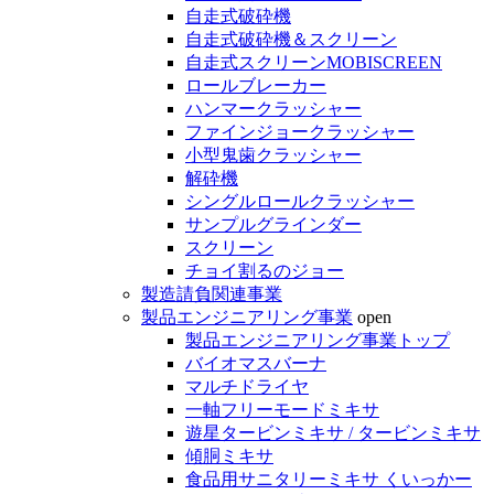
自走式破砕機
自走式破砕機＆スクリーン
自走式スクリーンMOBISCREEN
ロールブレーカー
ハンマークラッシャー
ファインジョークラッシャー
小型鬼歯クラッシャー
解砕機
シングルロールクラッシャー
サンプルグラインダー
スクリーン
チョイ割るのジョー
製造請負関連事業
製品エンジニアリング事業
open
製品エンジニアリング事業トップ
バイオマスバーナ
マルチドライヤ
一軸フリーモードミキサ
遊星タービンミキサ / タービンミキサ
傾胴ミキサ
食品用サニタリーミキサ くいっかー