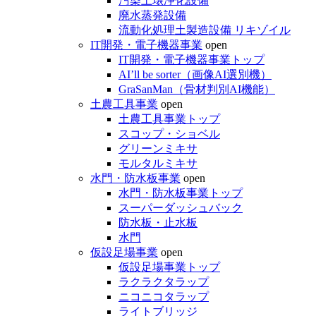
汚染土壌浄化設備
廃水蒸発設備
流動化処理土製造設備 リキゾイル
IT開発・電子機器事業
open
IT開発・電子機器事業トップ
AI’ll be sorter（画像AI選別機）
GraSanMan（骨材判別AI機能）
土農工具事業
open
土農工具事業トップ
スコップ・ショベル
グリーンミキサ
モルタルミキサ
水門・防水板事業
open
水門・防水板事業トップ
スーパーダッシュバック
防水板・止水板
水門
仮設足場事業
open
仮設足場事業トップ
ラクラクタラップ
ニコニコタラップ
ライトブリッジ