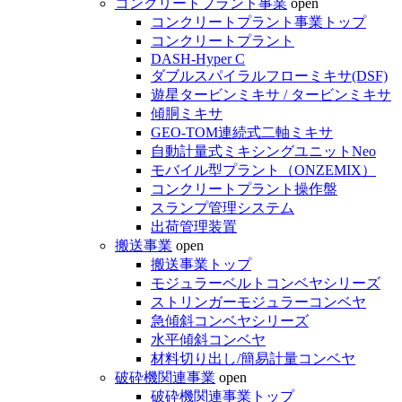
コンクリートプラント事業
open
コンクリートプラント事業トップ
コンクリートプラント
DASH-Hyper C
ダブルスパイラルフローミキサ(DSF)
遊星タービンミキサ / タービンミキサ
傾胴ミキサ
GEO-TOM連続式二軸ミキサ
自動計量式ミキシングユニットNeo
モバイル型プラント（ONZEMIX）
コンクリートプラント操作盤
スランプ管理システム
出荷管理装置
搬送事業
open
搬送事業トップ
モジュラーベルトコンベヤシリーズ
ストリンガーモジュラーコンベヤ
急傾斜コンベヤシリーズ
水平傾斜コンベヤ
材料切り出し/簡易計量コンベヤ
破砕機関連事業
open
破砕機関連事業トップ