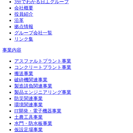
3分でわかる日工グループ
会社概要
役員紹介
沿革
拠点情報
グループ会社一覧
リンク集
事業内容
アスファルトプラント事業
コンクリートプラント事業
搬送事業
破砕機関連事業
製造請負関連事業
製品エンジニアリング事業
防災関連事業
環境関連事業
IT開発・電子機器事業
土農工具事業
水門・防水板事業
仮設足場事業