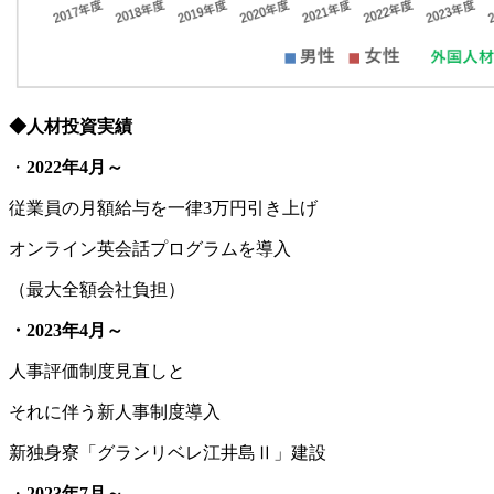
◆人材投資実績
・
2022
年
4
月～
従業員の月額給与を一律3万円引き上げ
オンライン英会話プログラムを導入
（最大全額会社負担）
・
2023
年
4
月～
人事評価制度見直しと
それに伴う新人事制度導入
新独身寮「グランリベレ江井島Ⅱ」建設
・
2023
年
7
月～