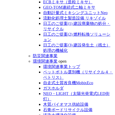
ECBミキサ（造粒ミキサ）
GEO-TOM連続式ニ軸ミキサ
自動計量式ミキシングユニットNeo
流動化処理土製造設備 リキゾイル
日工のご提案(1) 建設廃棄物の処分・
リサイクル
日工のご提案(2) 燃料転換ソリューシ
ョン
日工のご提案(3) 建設発生土（残土）
処理の機械化
防災関連事業
環境関連事業
open
環境関連事業トップ
ペットボトル選別機（リサイクル４・
ペトリス）
自走式土質改良機MobixEco
ガスホルダ
NEO・LIGHT（太陽光発電式LED街
灯）
木質バイオマス供給設備
石膏ボードリサイクル設備