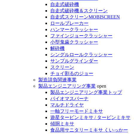
自走式破砕機
自走式破砕機＆スクリーン
自走式スクリーンMOBISCREEN
ロールブレーカー
ハンマークラッシャー
ファインジョークラッシャー
小型鬼歯クラッシャー
解砕機
シングルロールクラッシャー
サンプルグラインダー
スクリーン
チョイ割るのジョー
製造請負関連事業
製品エンジニアリング事業
open
製品エンジニアリング事業トップ
バイオマスバーナ
マルチドライヤ
一軸フリーモードミキサ
遊星タービンミキサ / タービンミキサ
傾胴ミキサ
食品用サニタリーミキサ くいっかー