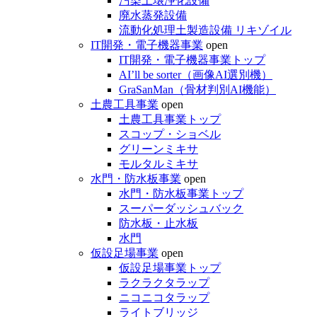
汚染土壌浄化設備
廃水蒸発設備
流動化処理土製造設備 リキゾイル
IT開発・電子機器事業
open
IT開発・電子機器事業トップ
AI’ll be sorter（画像AI選別機）
GraSanMan（骨材判別AI機能）
土農工具事業
open
土農工具事業トップ
スコップ・ショベル
グリーンミキサ
モルタルミキサ
水門・防水板事業
open
水門・防水板事業トップ
スーパーダッシュバック
防水板・止水板
水門
仮設足場事業
open
仮設足場事業トップ
ラクラクタラップ
ニコニコタラップ
ライトブリッジ