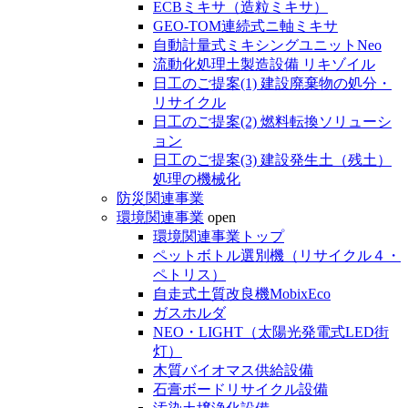
ECBミキサ（造粒ミキサ）
GEO-TOM連続式ニ軸ミキサ
自動計量式ミキシングユニットNeo
流動化処理土製造設備 リキゾイル
日工のご提案(1) 建設廃棄物の処分・
リサイクル
日工のご提案(2) 燃料転換ソリューシ
ョン
日工のご提案(3) 建設発生土（残土）
処理の機械化
防災関連事業
環境関連事業
open
環境関連事業トップ
ペットボトル選別機（リサイクル４・
ペトリス）
自走式土質改良機MobixEco
ガスホルダ
NEO・LIGHT（太陽光発電式LED街
灯）
木質バイオマス供給設備
石膏ボードリサイクル設備