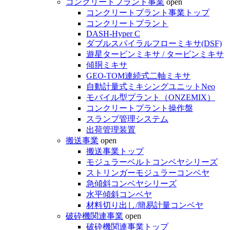
コンクリートプラント事業
open
コンクリートプラント事業トップ
コンクリートプラント
DASH-Hyper C
ダブルスパイラルフローミキサ(DSF)
遊星タービンミキサ / タービンミキサ
傾胴ミキサ
GEO-TOM連続式二軸ミキサ
自動計量式ミキシングユニットNeo
モバイル型プラント（ONZEMIX）
コンクリートプラント操作盤
スランプ管理システム
出荷管理装置
搬送事業
open
搬送事業トップ
モジュラーベルトコンベヤシリーズ
ストリンガーモジュラーコンベヤ
急傾斜コンベヤシリーズ
水平傾斜コンベヤ
材料切り出し/簡易計量コンベヤ
破砕機関連事業
open
破砕機関連事業トップ