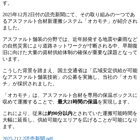
す。
2025年12月2日付の読売新聞にて、その取り組みの一つであ
るアスファルト合材新運搬システム「オカモチ」が紹介され
ました。
アスファルト舗装の分野では、近年頻発する地震や豪雨など
の自然災害により道路ネットワークが寸断される中、早期復
旧に向けた大量の資材供給体制の確保が重要な課題となって
います。
こうした背景を踏まえ、国土交通省は「広域安定供給が可能
なアスファルト舗装技術」の公募を実施し、当社の「オカモ
チ」が採択されました。
「オカモチ」は、アスファルト合材を専用の保温ボックスに
収めて運搬することで、
最大21時間の保温
を実現します。
これにより、従来は
約90分以内
とされていた運搬可能時間を
大幅に延長し、供給可能なエリアを広げることが可能になり
ます。
2025.212.2読売新聞.pdf