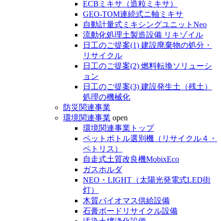
ECBミキサ（造粒ミキサ）
GEO-TOM連続式ニ軸ミキサ
自動計量式ミキシングユニットNeo
流動化処理土製造設備 リキゾイル
日工のご提案(1) 建設廃棄物の処分・
リサイクル
日工のご提案(2) 燃料転換ソリューシ
ョン
日工のご提案(3) 建設発生土（残土）
処理の機械化
防災関連事業
環境関連事業
open
環境関連事業トップ
ペットボトル選別機（リサイクル４・
ペトリス）
自走式土質改良機MobixEco
ガスホルダ
NEO・LIGHT（太陽光発電式LED街
灯）
木質バイオマス供給設備
石膏ボードリサイクル設備