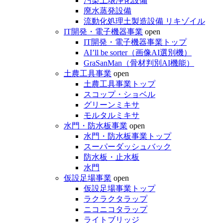
汚染土壌浄化設備
廃水蒸発設備
流動化処理土製造設備 リキゾイル
IT開発・電子機器事業
open
IT開発・電子機器事業トップ
AI’ll be sorter（画像AI選別機）
GraSanMan（骨材判別AI機能）
土農工具事業
open
土農工具事業トップ
スコップ・ショベル
グリーンミキサ
モルタルミキサ
水門・防水板事業
open
水門・防水板事業トップ
スーパーダッシュバック
防水板・止水板
水門
仮設足場事業
open
仮設足場事業トップ
ラクラクタラップ
ニコニコタラップ
ライトブリッジ