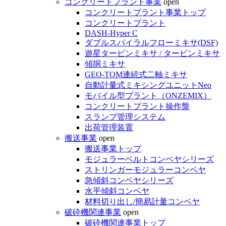
コンクリートプラント事業
open
コンクリートプラント事業トップ
コンクリートプラント
DASH-Hyper C
ダブルスパイラルフローミキサ(DSF)
遊星タービンミキサ / タービンミキサ
傾胴ミキサ
GEO-TOM連続式二軸ミキサ
自動計量式ミキシングユニットNeo
モバイル型プラント（ONZEMIX）
コンクリートプラント操作盤
スランプ管理システム
出荷管理装置
搬送事業
open
搬送事業トップ
モジュラーベルトコンベヤシリーズ
ストリンガーモジュラーコンベヤ
急傾斜コンベヤシリーズ
水平傾斜コンベヤ
材料切り出し/簡易計量コンベヤ
破砕機関連事業
open
破砕機関連事業トップ