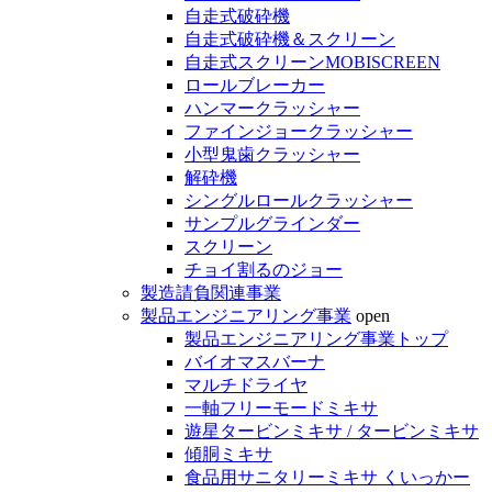
自走式破砕機
自走式破砕機＆スクリーン
自走式スクリーンMOBISCREEN
ロールブレーカー
ハンマークラッシャー
ファインジョークラッシャー
小型鬼歯クラッシャー
解砕機
シングルロールクラッシャー
サンプルグラインダー
スクリーン
チョイ割るのジョー
製造請負関連事業
製品エンジニアリング事業
open
製品エンジニアリング事業トップ
バイオマスバーナ
マルチドライヤ
一軸フリーモードミキサ
遊星タービンミキサ / タービンミキサ
傾胴ミキサ
食品用サニタリーミキサ くいっかー