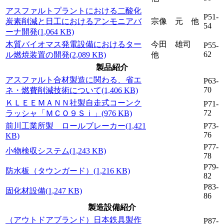
アスファルトプラントにおける二酸化
P51-
炭素削減と日工におけるアンモニアバ
宗像 元 他
54
ーナ開発(1,064 KB)
木質バイオマス発電設備におけるター
今田 雄司
P55-
62
ル燃焼装置の開発(2,089 KB)
他
製品紹介
アスファルト合材製造に関わる、省エ
P63-
70
ネ・燃費削減技術について(1,406 KB)
ＫＬＥＥＭＡＮＮ社製自走式コーンク
P71-
72
ラッシャ「ＭＣＯ９Ｓｉ」(976 KB)
前川工業所製 ロールブレーカー(1,421
P73-
76
KB)
P77-
小物検収システム(1,243 KB)
78
P79-
防水板（タウンガード）(1,216 KB)
82
P83-
固化材設備(1,247 KB)
86
製造設備紹介
（アウトドアブランド）日本鉄具製作
P87-