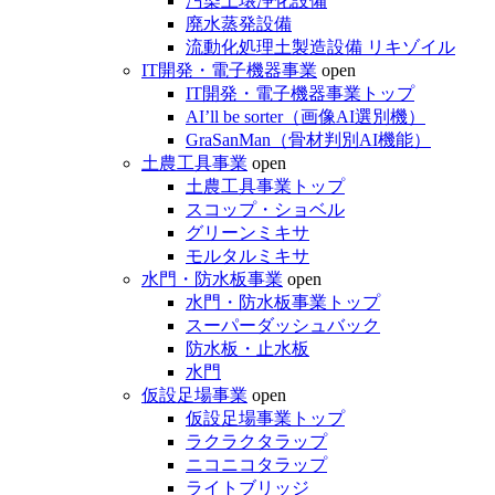
汚染土壌浄化設備
廃水蒸発設備
流動化処理土製造設備 リキゾイル
IT開発・電子機器事業
open
IT開発・電子機器事業トップ
AI’ll be sorter（画像AI選別機）
GraSanMan（骨材判別AI機能）
土農工具事業
open
土農工具事業トップ
スコップ・ショベル
グリーンミキサ
モルタルミキサ
水門・防水板事業
open
水門・防水板事業トップ
スーパーダッシュバック
防水板・止水板
水門
仮設足場事業
open
仮設足場事業トップ
ラクラクタラップ
ニコニコタラップ
ライトブリッジ