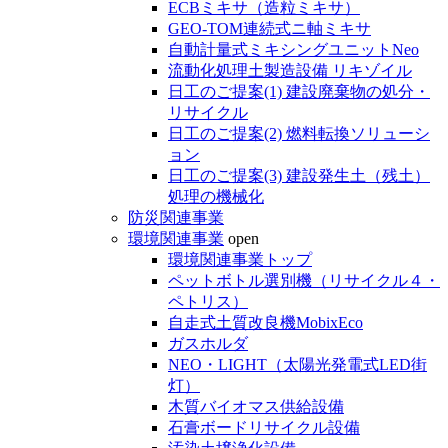
ECBミキサ（造粒ミキサ）
GEO-TOM連続式ニ軸ミキサ
自動計量式ミキシングユニットNeo
流動化処理土製造設備 リキゾイル
日工のご提案(1) 建設廃棄物の処分・
リサイクル
日工のご提案(2) 燃料転換ソリューシ
ョン
日工のご提案(3) 建設発生土（残土）
処理の機械化
防災関連事業
環境関連事業
open
環境関連事業トップ
ペットボトル選別機（リサイクル４・
ペトリス）
自走式土質改良機MobixEco
ガスホルダ
NEO・LIGHT（太陽光発電式LED街
灯）
木質バイオマス供給設備
石膏ボードリサイクル設備