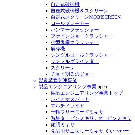
自走式破砕機
自走式破砕機＆スクリーン
自走式スクリーンMOBISCREEN
ロールブレーカー
ハンマークラッシャー
ファインジョークラッシャー
小型鬼歯クラッシャー
解砕機
シングルロールクラッシャー
サンプルグラインダー
スクリーン
チョイ割るのジョー
製造請負関連事業
製品エンジニアリング事業
open
製品エンジニアリング事業トップ
バイオマスバーナ
マルチドライヤ
一軸フリーモードミキサ
遊星タービンミキサ / タービンミキサ
傾胴ミキサ
食品用サニタリーミキサ くいっかー