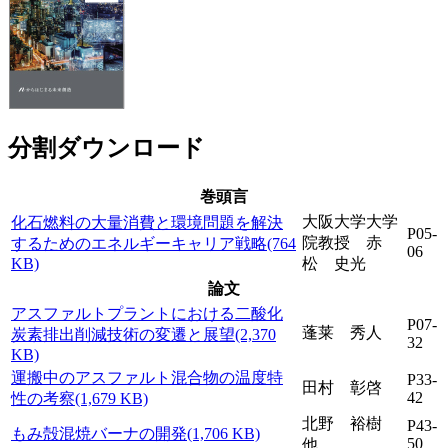
分割ダウンロード
巻頭言
大阪大学大学
化石燃料の大量消費と環境問題を解決
P05-
院教授 赤
するためのエネルギーキャリア戦略(764
06
KB)
松 史光
論文
アスファルトプラントにおける二酸化
P07-
蓬莱 秀人
炭素排出削減技術の変遷と展望(2,370
32
KB)
運搬中のアスファルト混合物の温度特
P33-
田村 彰啓
42
性の考察(1,679 KB)
北野 裕樹
P43-
もみ殻混焼バーナの開発(1,706 KB)
50
他