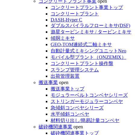
コンクリートプラント事業
open
コンクリートプラント事業トップ
コンクリートプラント
DASH-Hyper C
ダブルスパイラルフローミキサ(DSF)
遊星タービンミキサ / タービンミキサ
傾胴ミキサ
GEO-TOM連続式二軸ミキサ
自動計量式ミキシングユニットNeo
モバイル型プラント（ONZEMIX）
コンクリートプラント操作盤
スランプ管理システム
出荷管理装置
搬送事業
open
搬送事業トップ
モジュラーベルトコンベヤシリーズ
ストリンガーモジュラーコンベヤ
急傾斜コンベヤシリーズ
水平傾斜コンベヤ
材料切り出し/簡易計量コンベヤ
破砕機関連事業
open
破砕機関連事業トップ