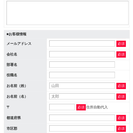
■お客様情報
メールアドレス
必須
会社名
必須
部署名
役職名
お名前（姓）
必須
お名前（名）
必須
〒
必須
住所自動代入
都道府県
必須
市区郡
必須