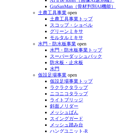
AI’ll be sorter（画像AI選別機）
GraSanMan（骨材判別AI機能）
土農工具事業
open
土農工具事業トップ
スコップ・ショベル
グリーンミキサ
モルタルミキサ
水門・防水板事業
open
水門・防水板事業トップ
スーパーダッシュバック
防水板・止水板
水門
仮設足場事業
open
仮設足場事業トップ
ラクラクタラップ
ニコニコタラップ
ライトブリッジ
斜面ノリダー
メッシュばん
スイングガード
メッシュ踏み台
ハングユニット-R