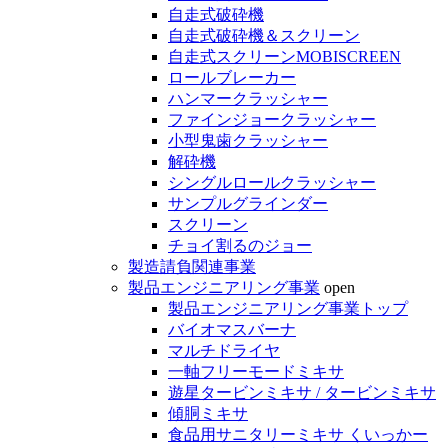
自走式破砕機
自走式破砕機＆スクリーン
自走式スクリーンMOBISCREEN
ロールブレーカー
ハンマークラッシャー
ファインジョークラッシャー
小型鬼歯クラッシャー
解砕機
シングルロールクラッシャー
サンプルグラインダー
スクリーン
チョイ割るのジョー
製造請負関連事業
製品エンジニアリング事業
open
製品エンジニアリング事業トップ
バイオマスバーナ
マルチドライヤ
一軸フリーモードミキサ
遊星タービンミキサ / タービンミキサ
傾胴ミキサ
食品用サニタリーミキサ くいっかー