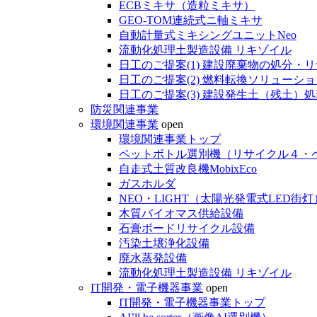
ECBミキサ（造粒ミキサ）
GEO-TOM連続式ニ軸ミキサ
自動計量式ミキシングユニットNeo
流動化処理土製造設備 リキゾイル
日工のご提案(1) 建設廃棄物の処分・
日工のご提案(2) 燃料転換ソリューショ
日工のご提案(3) 建設発生土（残土）
防災関連事業
環境関連事業
open
環境関連事業トップ
ペットボトル選別機（リサイクル４・
自走式土質改良機MobixEco
ガスホルダ
NEO・LIGHT（太陽光発電式LED街灯
木質バイオマス供給設備
石膏ボードリサイクル設備
汚染土壌浄化設備
廃水蒸発設備
流動化処理土製造設備 リキゾイル
IT開発・電子機器事業
open
IT開発・電子機器事業トップ