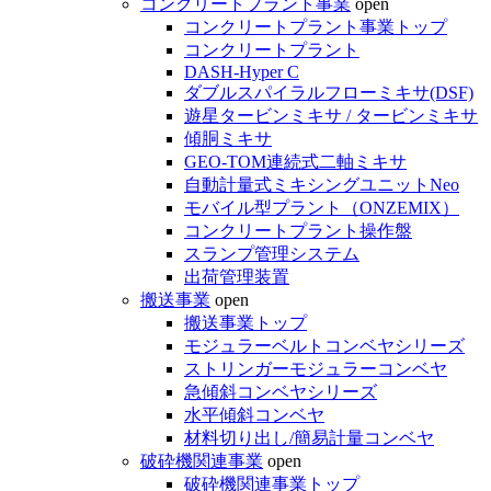
コンクリートプラント事業
open
コンクリートプラント事業トップ
コンクリートプラント
DASH-Hyper C
ダブルスパイラルフローミキサ(DSF)
遊星タービンミキサ / タービンミキサ
傾胴ミキサ
GEO-TOM連続式二軸ミキサ
自動計量式ミキシングユニットNeo
モバイル型プラント（ONZEMIX）
コンクリートプラント操作盤
スランプ管理システム
出荷管理装置
搬送事業
open
搬送事業トップ
モジュラーベルトコンベヤシリーズ
ストリンガーモジュラーコンベヤ
急傾斜コンベヤシリーズ
水平傾斜コンベヤ
材料切り出し/簡易計量コンベヤ
破砕機関連事業
open
破砕機関連事業トップ