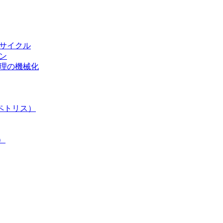
リサイクル
ン
処理の機械化
ペトリス）
）